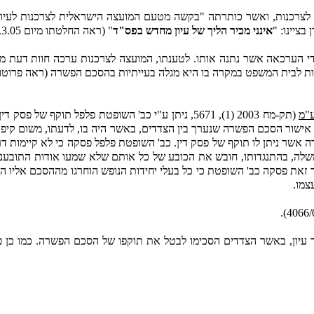
עצה לצרכנות, ואשר כותרתה "בקשה מטעם המועצה הישראלית לצרכנות לע
בציינו: "
אינני מכיר הליך של עיון מחדש בפס"ד
" (ראה החלטתו מיום 16.3.05 בבש"א 21335/04 בת"א 2233/03 (טרם פורסם).
ידי הערכאה אשר נתנה אותו. לטענתו, המועצה לצרכנות ערכה חוות דעת
המשפט במקרה בו היא מגלה בעייתיות בהסכם הפשרה (ראה פרוטוקול הדיון מיום 05
ע"מ
(תק-מח 2003 (1), 5671, ניתן ע"י כב' השופטת פלפל ת
ור הסכם הפשרה שנערך בין הצדדים, באשר היה בו, לדעתו, משום קיפוח כל
ר ניתן לו תוקף של פסק דין. כב' השופטת פלפל פסקה כי לא קיימות דרכ
לה, בהתנגדותו, חובש את הכובע של כל אותם שלא שמעו אודות התובענה 
אור זאת פסקה כב' השופטת כי כל בעלי יחידות הנופש הוחרגו מההסכם אליו 
צמו.
 עיון, באשר הצדדים הסכימו לבטל את תוקפו של הסכם הפשרה. כמו כן 