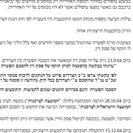
בביצוע טיפולים במהלך תקופת האחריות רק במוסכים מורשים של יבואניות 
ברכבם גם כאשר בוצעו טיפולים אשר לא היו מכוסים על ידי האחריות.
עילות תביעה נוספות מכוחן הוגשו התובענות היו הטעייה לפי חוק הגנת הצרכן, התשמ"א
הדיון בתובענות הייצוגיות אוחד.
לו תוקף של פסק דין.
ביום 23.9.04 ניתן על ידי פסק דין המאשר את הסכמי הפשרה בין הצדדים. במסגרת פסק הדין קבעתי כדלקמן:
"עיינתי בבקשה בהסכמה למתן תוקף של פסק דין להסכם הפשרה שנחתם ע"י כל אחד מהתובעים בת.א. 
לפי בקשתי צרפו ב"כ הצדדים פרוט כל הנתונים לרבות סכומי התביע
שכ"ט עו"ד שהוסכם ע"י הצדדים בכל תיק. (הודעה זו סומנה על יד
הסכמי הפשרה
הינם סבירים והוגנים ועונים לתביעות
התובעים הייצ
ביום 28.10.04 הגישה המבקשת (להלן: "
המועצה לצרכנות
") בקשה לעיון בהס
המועצה הישראלית לצרכנות
", במסגרתה הביעה את החשש כי הסכם הפשרה א
המדובר, למעשה, בבקשה לביטול פסק הדין אשר במסגרתו ניתן תוקף להס
ביום 15.12.04 התקבלה תגובתם של התובעים הייצוגיים, במסגרתה התנגדו לבקשה מטעמים שפרטו.