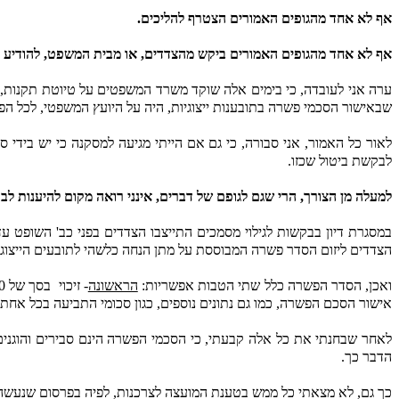
אף לא אחד מהגופים האמורים הצטרף להליכים.
אף לא אחד מהגופים האמורים ביקש מהצדדים, או מבית המשפט, להודיע ל
ערה אני לעובדה, כי בימים אלה שוקד משרד המשפטים על טיוטת תקנות, 
שבאישור הסכמי פשרה בתובענות ייצוגיות, היה על היועץ המשפטי, לכל הפ
לאור כל האמור, אני סבורה, כי גם אם הייתי מגיעה למסקנה כי יש בידי 
לבקשת ביטול שכזו.
למעלה מן הצורך, הרי שגם לגופם של דברים, אינני רואה מקום להיענות לב
במסגרת דיון בבקשות לגילוי מסמכים התייצבו הצדדים בפני כב' השופט ע
הצדדים ליזום הסדר פשרה המבוססת על מתן הנחה כלשהי לתובעים הייצוגיי
ואכן, הסדר הפשרה כלל שתי הטבות אפשריות:
הראשונה
- זיכוי
בסך של 1,500 ₪ בעת רכישת רכב חדש.
אישור הסכם הפשרה, כמו גם נתונים נוספים, כגון סכומי התביעה בכל אחת מ
לאחר שבחנתי את כל אלה קבעתי, כי הסכמי הפשרה הינם סבירים והוגנים
הדבר כך.
כך גם, לא מצאתי כל ממש בטענת המועצה לצרכנות, לפיה בפרסום שנעשה ל