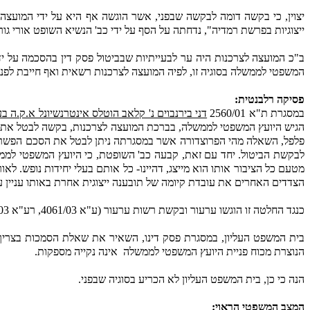
יצוין, כי בקשה דומה לבקשה שבפני, אשר הוגשה אף היא על ידי המו
ייצוגיות בפרשת רמדיה", נדחתה על הסף על ידי כב' הנשיא השופט אורי גורן 
ב"כ המועצה לצרכנות היה ער לבעייתיות שבביטול פסק דין בהסכמה על 
המשפטי לממשלה בסוגיה זו, לפיה המועצה לצרכנות רשאית ואף חייבת לפנות לבית 
פסיקה רלבנטית:
במסגרת ת"א 2560/01
דני בירנבוים נ' קלאב הוטלס אינטרנשיונל א.ק.ה ב
הגיש היועץ המשפטי לממשלה, בברכת המועצה לצרכנות, בקשה לבטל את איש
פלפל, השאלה מהי הפרוצדורה אשר במסגרתה ניתן לבטל את הסכם הפשרה אש
לבקשת הביטול. יחד עם זאת, קבעה כב' השופטת, כי היועץ המשפטי לממש
מטעם כל הציבור אותו הוא מייצג, דהיינו- כל אותם בעלי יחידות נופש. ל
הצדדים האחרים את עובדת קיומה של תובענה ייצוגית אחרת באותו עניין ע
כנגד החלטה זו הוגשו ערעור ובקשת רשות ערעור (ע"א 4061/03, רע"א 4066/03).
בית המשפט העליון, במסגרת פסק דינו, השאיר את שאלת הסמכות בצריך
הנוצרת מכוח פניית היועץ המשפטי לממשלה
אינה נקייה מספקות.
הנה כי כן, בית המשפט העליון לא הכריע בסוגיה שבפני.
המצב המשפטי הראוי: