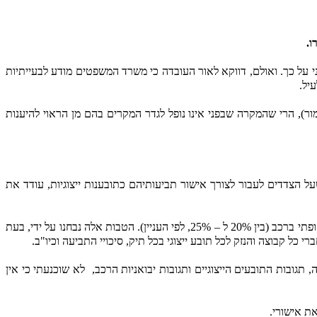
ו.
על כך. ואולם, דווקא לאור העובדה כי משרד המשפטים מודע לבעייתיות
יל.
ור), הרי שהמקרה שבפני אינו נופל לגדר המקרים בהם מן הראוי להיענות
ל הצדדים לעבור לצורך אישור תביעותיהם כתובענות ייצוגיות, עודד את
- הנחה שתינתן בעת ביצוע טיפול תקופתי ברכב (בין 20% ל – 25%, לפי העניין). הטבות אלה נבחנו על ידי, בעת
כל קבוצה והנזק לכל תובע ייצוגי בכל תיק, סיכויי התביעה וכיו"ב.
גובות התובעים הייצוגיים ותגובות יבואניות הרכב,
לא שוכנעתי כי אין
ת אישורי.