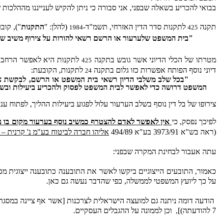
בבואי להכריע בשאלה שבפני, אני סבורה כי ניתן להקיש לענייננו מההלכות ש
תקנה
לתקנות סדר הדין האזרחי, תשמ"ד-
(להלן: "
התקנות
"), קוב
1984
425
"בית המשפט שלערעור או הרשם רשאי להורות על צירוף משיב שלא 
מטרתו של הכלי הדיוני אשר גובש בתקנה
לתקנות היא לאפשר הרחבת
425
דיוני נוסף הפותח אפשרות כזו גלום בתקנה
לתקנות, הקובעת:
ו
24
"בכל שלב משלבי הדיון רשאי בית המשפט או הרשם, לבקשת אחד
המשפט דרושה כדי לאפשר לבית המשפט לפסוק ולהכריע ביעילות ובשל
צירופו של בל דין נוסף בשלב הערעור עלול לפגוע ביעילות ההליך, לפתוח עניי
לפיכך נפסק, כי
אין לאפשר לאדם להצטרף כמשיב נוסף בערעור מקום בו ני
(ראה
בש"א 3973/91 ב
ע"א 494/89
אליהו חברה לביטוח בע"מ נ' קרנית – ק
עתה אעבור לבחינת המקרה שבפני:
על כך ליועץ המשפטי לממשלה, כפי שהדבר נעשה גם כאן.
הודעה דומה ניתנה גם למועצה הישראלית לצרכנות [אשר אף ציינה במסגרת
7 להודעתה)],
וכן לממונה על ההגבלים העסקיים.