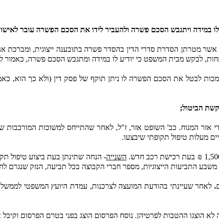
ו במידה ויתגבש הסכם פשרה ולהעביר לידו את הסכם הפשרה עובר לאישור
אשר מטרתן הסדרת סדרי הדין בהסדר פשרה בתובענה ייצוגית, ומברכת אני 
חות, לבקש מבית המשפט כי יודיע לו במידה ומתגבש הסכם פשרה, כאמור לע
סמכות לבטל את הסכם הפשרה לו ניתן תוקף של פסק דין (ולא כך הוא, כאמ
קשת הביטול;
די אזר המנוח. כב' השופט אזר, ז"ל, לאחר שהתייחס למשוכות המורכבות שע
ם מעלות טיפול תקופתי שיבצעו.
השנייה
שבע התביעות הייצוגיות, מספר חברי הקבוצה בכל תביעה, הנזק שנגרם לחברי 
.
לאחר שעיינתי בהודעת המועצה לצרכנות, עמדת היועץ המשפטי לממשלה, ת
א הוצגו ההטבות לפרטיהן. נוסח הפרסום הוצג בפני בטרם הפרסום וקיבל א