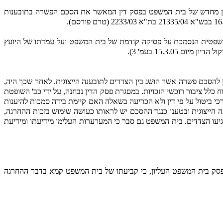
יון מחדש של בית המשפט בפסק דין המאשר את הסכם הפשרה בתובענות
 משפטית הנסמכת על פסיקה קודמת של בית המשפט ועל עמדתו של היועץ
15.3. בעמ' 3).
וקף של פסק דין להסכם פשרה אשר הושג בין הצדדים לתובענה הייצוגית. לאחר שכך היה,
ל ציבור רוכשי הזכויות. במסגרת פסק הדין נבחנה, על ידי כב' השופטת
י ביטול על פי דין ולא הכריעה בשאלה האם קיימת בידה סמכות להיענות
הייצוגית ובטענו כנגד ההסכם יש לראותו כעושה שימוש בזכות ההחרגה,
הגיעו הצדדים. בית המשפט גם סבר כי המערערות העלימו מידיעתו ומידיעת
פסק בית המשפט העליון, כי קביעתו של בית המשפט קמא בדבר ההחרגה