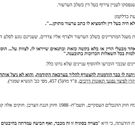
נפסקו לעניין צירוף בעל דין בשלב הערעור.
עת כדלקמן:
היה בעל דין ולהמציא לו כתב ערעור מתוקן...".
 מעגל
המתדיינים בשלב הערעור ולצרף אליו צדדים, שעניינם נוגע לסלע ה
 מבעלי הדין או בלא בקשה כזאת ובתנאים שייראו לו, לצוות על... הוס
מות בכל השאלות הכרוכות בתובענה."
"
נים שכבר הוכרעו ולהוסיף עניינים שלא נדונו כלל
.
תנה לו כבר
הזדמנות להצטרף להליך בערכאה הקודמת, והוא לא ניצל אותה
רן לפיצוי נפגעי תאונות דרכים,
פ"ד מה(5) 457, מפי כב' הנשיא שמגר).
כאמור, התובעים הייצוגיים ביקשו לאשר את התובענה כתובענה ייצוג
 הודעתה, כי היא "
מצויה בסוגיה זו זה מכבר, ואף הביעה עמדתה בהיבטים 