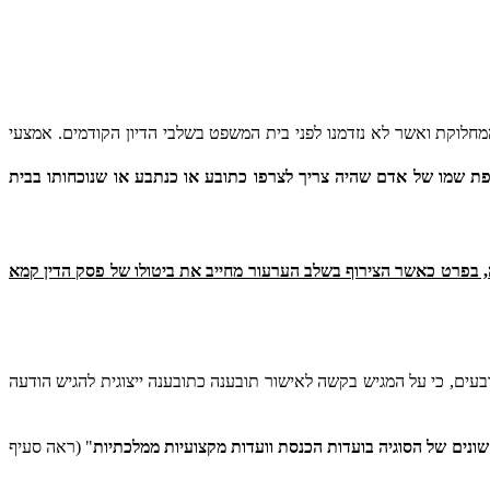
מחלוקת ואשר לא נזדמנו לפני בית המשפט בשלבי הדיון הקודמים. אמצעי
פת שמו של אדם שהיה צריך לצרפו כתובע או כנתבע או שנוכחותו בבית
, בפרט כאשר הצירוף בשלב הערעור מחייב את ביטולו של פסק הדין קמא
ית מכוח חוק ההגבלים העסקיים, תשמ"ח- 1988 וחוק הגנת הצרכן. חוקים אלה קובעים, כי על המגיש בקשה לאישור תובענה כתובענה ייצוגית להגיש הודעה
שונים של הסוגיה בועדות הכנסת וועדות מקצועיות ממלכתיות
" (ראה סעיף