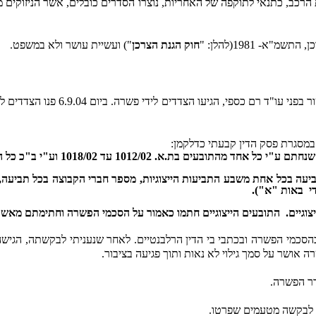
הרכב, כתנאי לתוקפה של האחריות, נוצרו הסדרים כובלים, אשר הניזוקים מה
- 1981(להלן: "
חוק הגנת הצרכן
") ועשיית עושר ולא במשפט.
בעקבות מו"מ לפשרה שהתנהל במשך מ
1012/02 עד 1018/02 וע"י ב"כ כל הנתבעים בתיקים הנ"ל.
ה בכל אחת משבע התביעות הייצוגיות, מספר חברי הקבוצה בכל תביעה, הנזק
י
באות "א").
וגיים.
התובעים הייצוגיים חתמו כאמור על הסכמי הפשרה וחתימתם מאשרת
כמי הפשרה ובכתבי בי הדין הרלבנטיים. לאחר שנעניתי לבקשתה, הגישה המועצה לצרכנות ב
ושר על סמך גילוי לא נאות ותוך פגיעה בציבור.
דר הפשרה.