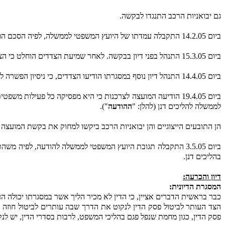
גם יבואניות הרכב התנגדו לבקשה.
ביום 14.2.05 התקבלה עמדתו של היועץ המשפטי לממשלה, לפיה הסכם הפשרה לוקה בפגמים משמעותיים, אין בו משום פיצוי ממשי לקבוצה ועל כן איננו בגדר הסכם ראוי והוגן.
ביום 15.3.05 התנהל בפני דיון בבקשה. לאחר שמיעת הצדדים הוחלט כי הצדדים ינסו להגיע להסדר שיהיה מקובל על כל ב"כ הצדדים בשיתוף עם ב"כ המועצה לצרכנות והיועץ המשפטי לממשלה.
ביום 14.4.05 התנהל דיון נוסף במסגרתו הודיעו הצדדים, כי ניסיון הפשרה לא צלח.
ביום 19.4.05 הודיעה המועצה לצרכנות כי היא מפסיקה כל פעי
לממשלה להליכים דנן (להלן: "
ההודעה
").
הן התובעים הייצוגיים והן יבואניות הרכב ביקשו למחוק את בקשת המועצה
ביום 3.5.05 התקבלה תגובת היועץ המשפטי לממשלה להודעה, לפ
בהליכים דנן.
דיון והכרעה:
המסגרת הדיונית:
כבר בראשית הדברים אציין, כי הדין לא מכיר הליך אשר במסגרתו יכולה 
הצד העותר לביטול פסק הדין לנקוט את הדרך שבה עותרים לביטול חוזה 
פסק הדין, כגון מחמת שנפל פגם בהליכי המשפט, לרבות בסדרי הדין, יש לנ