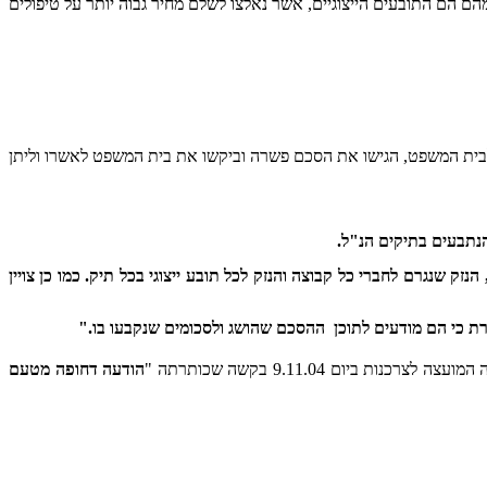
ם הם התובעים הייצוגיים, אשר נאלצו לשלם מחיר גבוה יותר על טיפולים
ספר חודשים ואף כלל הליך של גישור בפני עו"ד רם כספי, הגיעו הצדדים לידי פשרה. ביום 6.9.04 פנו הצדדים לבית המשפט, הגישו את הסכם פשרה וביקשו את בית המשפט לאשרו וליתן
 שנגרם לחברי כל קבוצה והנזק לכל תובע ייצוגי בכל תיק. כמו כן צויין
 כי הם מודעים לתוכן
ההסכם שהושג ולסכומים שנקבעו בו."
יום 9.11.04 בקשה שכותרתה "
הודעה דחופה מטעם