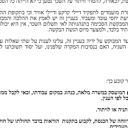
 לכאורה, להסדר וויתור על השכר נטען כי לא הייתה כל הסכמה
ת מועמדים לתפקיד דיילי קרקע ודיילי אוויר וכי בתקופת הה
ת יחסי עובד ומעביד. בעניין זה יש לאמץ את ההלכה והמבח
שהמבקשת הסכימה בתנהגותה לאי תשלום השכר, אין היא יכולה
תיד בלבד, ולמצער מיום הגשת הבקשה.
מבוקש על ידיה בעניין זה, עלינו לענות על שתי שאלות עי
ניה, האם בנסיבות המקרה שלפנינו, ועל יסוד תשובתנו לש
 קובע כך:
ם (להלן - עובד) המועסק במשרה מלאה, כנהוג במקום עבודתו, זכאי 
 לפי הענין.
ניה או לויתור.
ווחה של הכנסת, לקבוע בתקנות
 מעבידים.