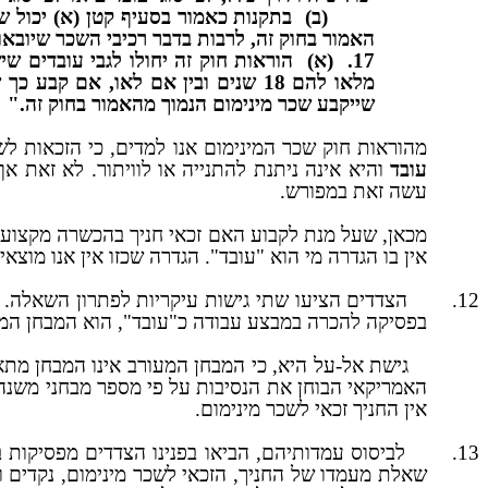
(ב)
בתקנות כאמור בסעיף קטן (א) יכול ש
האמור בחוק זה, לרבות בדבר רכיבי השכר שיובאו
17.
(א)
הוראות חוק זה יחולו לגבי עובדים ש
מלאו להם 18 שנים ובין אם לאו, אם
שייקבע שכר מינימום הנמוך מהאמור בחוק זה."
מהוראות חוק שכר המינימום אנו למדים, כי הזכאות לש
עובד
והיא אינה ניתנת להתנייה או לוויתור. לא זאת
עשה זאת במפורש.
מכאן, שעל מנת לקבוע האם זכאי חניך בהכשרה מקצועי
אין בו הגדרה מי הוא "עובד". הגדרה שכזו אין אנו מו
12.
הצדדים הציעו שתי גישות עיקריות לפתרון השאלה.
בפסיקה להכרה במבצע עבודה כ"עובד", הוא המבחן המעו
גישת אל-על היא, כי המבחן המעורב אינו המבחן מתא
האמריקאי הבוחן את הנסיבות על פי מספר מבחני משנה,
אין החניך זכאי לשכר מינימום.
13.
לביסוס עמדותיהם, הביאו בפנינו הצדדים מפסיקות ב
שאלת מעמדו של החניך, הזכאי לשכר מינימום, נקדים ונ