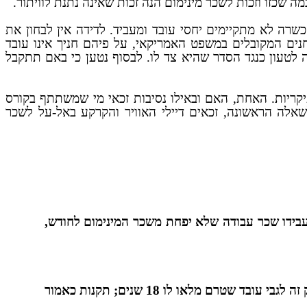
 שכזו וזכות לשכר מינימום הנה זכות שאינה נתנת לוויתור.
כשרה לא מתקיימים יחסי עובד ומעביד. לדידה אין לבחון את
נים המקובלים במשפט האמריקאי, על פיהם חניך אינו עובד
 לטעון כנגד הסדר שהיא צד לו. לבסוף נטען כי באם תתקבל
קריות. האחת, האם ובאילו נסיבות זכאי מי שמשתתף בקורס
אלה הראשונה, זכאים דיילי האוויר והקרקע באל-על לשכר
לקבל ממעבידו שכר עבודה שלא יפחת משכר המינימום לחודש,
הוראות בדבר תחולתו של חוק זה לגבי עובד שטרם מלאו לו 18 שנים; תקנות כאמור