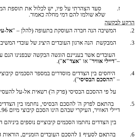
ז.
סעד הצהרתי על פיו, יש לכלול את תוספת המש
שלא שולמו להם דמי מחלה כאמור.
הרקע לבקשה
2.
המשיבה הנה חברה העוסקת בתעופה (להלן – "
אל-על
3.
המבקשת
הנה ארגון העובדים היציג של עובדי המשיבה
העובדים אשר בעניינם הוגשה הבקשה שבפנינו הנם עו
–"
דיילי אוויר
" או "
אצד"א
").
4.
– "
ההסכם הבסיסי
").
על פי ההסכם הבסיסי (פרק ה') רשאית אל-על להעסיק 
5.
בהתאם לפרק ה' להסכם הבסיסי, נחתמו בין הצדדים 
דיילי האוויר, העיקרי שבהם הינו הסכם קיבוצי מיום 21.5.96 (להלן – "
בין הצדדים נחתמו הסכמים קיבוציים נוספים ביניהם הסכם מיום 1.3.01 בענ
6.
בהתאם לסעיף 1 להסכם העובדים הזמניי