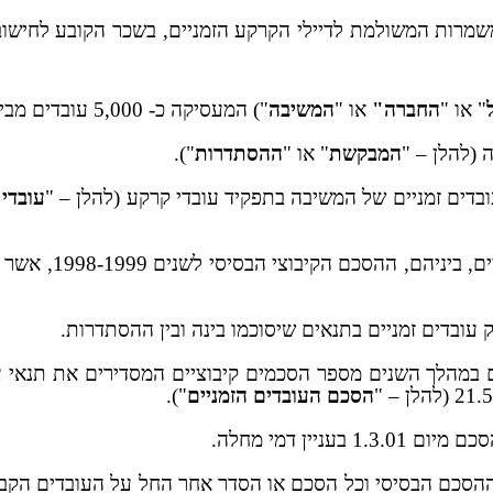
מרות המשולמת לדיילי הקרקע הזמניים, בשכר הקובע לחישוב 
" או "
החברה"
או "
המשיבה
") המעסיקה כ- 5,000 עובדים מביניהם כ- 2,400 עובדים זמניים, בתפקידי קרקע ואוויר.
 (להלן – "
המבקשת
" או "
ההסתדרות
").
בדים זמניים של המשיבה בתפקיד עובדי קרקע (להלן – "
עובדי
היחסים בין הצדדי
עובדים זמניים בתנאים שיסוכמו בינה ובין ההסתדרות.
במהלך השנים מספר הסכמים קיבוציים המסדירים את תנאי עבו
הסכם העובדים הזמניים
").
יין דמי מחלה.
ם, הוראות ההסכם הבסיסי וכל הסכם או הסדר אחר החל על העובדים 