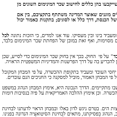
שייקבעו בהן כללים לחישוב שכר המינימום השונים מן
לים מוגנים שאוצר המדינה משתתף בתקציבם, בין אם
חה של הכנסת, דרך כלל או לסוגים; בתקנות כאמור יכול
עביד בינו ובין מעסיקו. עוד אנו למדים, כי הזכות נתונה
לכל
ם מסוימות, ואף זאת במובן של הפחתת שכר המינימום בלבד,
בד"
על פי
החוק
.
בכך אין בחוק שכר המינימום כדי לסייע, שכן
ין להכריע בה על דרך הפרשנות והמדיניות המשפטית הראויה.
יחסי העובד ומעביד בתקופת ההכשרה, על פי המבחן המקובל
י המבחן האמור, מוביל למסקנה כי החניכים הנם עובדים.
ו מתקיימים. הדרך הנכונה היא, אימוץ המבחן הנהוג במשפט
כשרה. וכן אימוץ ההלכה האמריקאית על פיה בנסיבות דומות
ות הים. בטרם ניגש לדון באלו ובמבחן הראוי לדעתנו לבחינת
 הנהוג בפסיקתנו, מתאים לבחינת הסיטואציה הנדונה בפנינו.