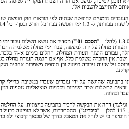
 תוכנן לטיסה, למעט אם חזרה הצבתו המקורית לטיסה. הסדר 
הסכם 01'
 תעודת מחלה על ידו. למעשה, עבור ימי מחלה משלמת החברה ל
ה, עבורם הוצגה תעודת המחלה, החלים בימים א'-ה' בלבד.
 ושבת אין החברה משלמת כלל, אף אם הוצגה תעודת מחלה בגי
וסס על שעות עבודה בפועל וכן תוספת משמרות אחוזית הנק
קרקע.
 זכאים לתשלום שכר מינימום ולזכויות סוציאליות נוספות בג
עבר ובהווה.
גילצר) דחה את הבקשה להכיר בתביעה כייצוגית. על החלטה זו הו
– "
ביברינג
"). ההסתדרות, אשר לא הופיעה כבעל דין
ש לנהל את המאבק בדרך של סכסוך קיבוצי ולא כתביעה ייצוגית. ואכן ביום 