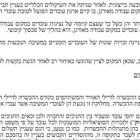
ובעה כייצוגית. לאחר שניתח את השיקולים הכלליים בעניין תבי
ם עבודה מאורגן, בו קיים ארגון עובדים הפועל לטובת עובדי 
ח יותר והן בשל כך שעצם קיומה של נציגות עובדים במקום עבו
 עובדים במקום עבודה מאורגן, היא בהליך של סכסוך קיבוצי.
פנינו שעניינה זכויות שונות של העובדים הזמניים במשיבה הנובע
תב, שכאן המקום לציין שהוגשו באיחור רב לאחר הגשת בקשות ל
ים
ההכשרה לדיילי האוויר והמשתתפים בקורס ההכשרה לדיילי הק
פת ההכשרה. מחלוקת זו נוגעת הן לעובדי המשיבה אשר עברו א
חסי עובד ומעביד בין החניכים והחברה ולכן זכאים החניכי
ק
") ולזכויות הסוציאליות המוענקות לכל עובד על פי משפט
ת בהן מתנהלות ההכשרות.
כמו כן נטען, כי הגם שעניין תשלו
 לשכר בתקופה זו, מההסדרים הקבועים בעניין זה בהסכם הבס