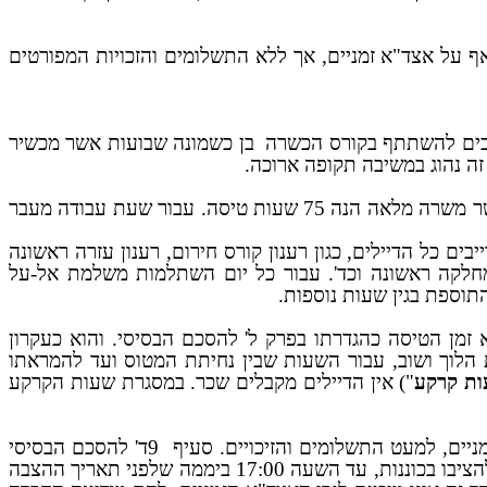
לים אף על אצד"א זמניים, אך ללא התשלומים והזכויות המפורטים
בים להשתתף בקורס הכשרה
בן כשמונה שבועות אשר מכשיר
ה נהוג במשיבה תקופה ארוכה.
על פי הסכם העובדים הזמניים, שכרם של דיילי האוויר הזמניים הנו שעתי ומשולם להם על פי ערך שעת טיסה, כאשר משרה מלאה הנה 75 שעות טיסה. עבור שעת עבודה מעבר
ם כל הדיילים, כגון רענון קורס חירום, רענון עזרה ראשונה
חלקה ראשונה וכד'. עבור כל יום השתלמות משלמת אל-על
 זמן הטיסה כהגדרתו בפרק ל' להסכם הבסיסי. והוא כעקרון
הלוך ושוב, עבור השעות שבין נחיתת המטוס ועד להמראתו
ת קרקע
") אין הדיילים מקבלים שכר. במסגרת שעות הקרקע
9ד' להסכם הבסיסי
" קובע כי במצב בו בוטלה הצבתו של אצד"א לטיסה ניתן לשבצו בטיסה אחרת, או להציבו בכוננות, עד השעה 17:00 ביממה שלפני תאריך ההצבה