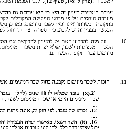
למשכורת (
פרק ל"א/1, סעיף 12
).
לגבי הסכמת המבקשת,
עמדת המשיבה בעניין זה היא כי היא עוסקת
גם
בהכשר
מערכת היחסים על פי מבחני הפסיקה המקובלים לקביע
בתקופת הכשרתו ואינו זכאי לשכר מינימום. כמו כן מ
הבקשה בעניין זה יש לקבוע כי הסעד ההצהרתי יחול לע
10.
על מנת להכריע האם יש להעניק למבקשת את הסעד ה
הכשרה מקצועית לשכר, שלא יפחת משכר המינימום. הש
מינימום עבור תקופת הכשרתם.
11.
הזכות לשכר מינימום נקבעה
בחוק שכר המינימום
, אשר
"2.(א)
עובד שמלאו לו 18 שני
שכר המינימום היומי או שכר המינימום לשעה, הכל
...
12.
זכותו של עובד, לפי חוק זה, אינה ניתנת להת
....
16.
(א)
השר רשאי, באישור ועדת העבודה והר
יכול שיהיו דרך כלל, לפי סוגי עובדים או לפי סוגי