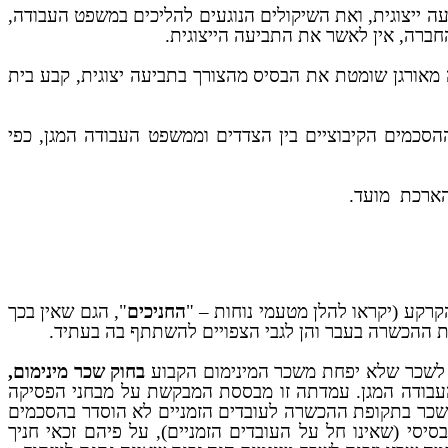
עה ייצוגית, ואת השיקולים הנוגעים להליכים במשפט העבודה,
החברה, אין לאשר את התביעה הייצוגית.
דה מאורגן שומטת את הבסיס מהצורך בתביעה יצוגית, קבע בית
ות מההסכמים הקיבוציים בין הצדדים וממשפט העבודה המגן, כפי
הארכת
מועד.
רקע (יקראו להלן מטעמי נוחות – "
החניכים
", הגם שאין בכך
ת ההכשרה בעבר והן לגבי הצפויים להשתתף בה בעתיד.
ם לשכר שלא יפחת משכר המינימום הקבוע
בחוק שכר מינימום,
 העבודה המגן. עמדתה זו מבססת המבקשת על מבחני הפסיקה
ם שכר בתקופת ההכשרה לעובדים הזמניים לא הוסדר בהסכמים
יסי (שאינו חל על העובדים הזמניים), על פיהם זכאי חניך