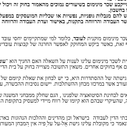
ייקבע שכר מינימום בשיעורים נמוכים מהאמור בחוק זה ויכול 
 בחשבון.
יש להם מגבלות גופניות, נפשיות או שכליות המועסקים במפע
 קבע כך שר העבודה והרווחה בתקנות, באישור ועדת העבודה והרוו
כר מינימום מוקנית
לעובד
, כלומר למי שמתקיימים יחסי עובד ומ
 אף זאת, כאשר ביקש המחוקק לאפשר החרגה של קבוצות עובדי
ת לשכר מינימום עלינו לענות על השאלה האם החניך הוא "
עו
צאים אף בחוקים אחרים. משאין התשובה מצוייה בחוק על בית הד
 גישתה של ההסתדרות היא, כי יש לבחון את שאלת קיומם של 
רב אשר במרכזו מבחן ההשתלבות. יישום נסיבות ההכשרה, על פ
ים לבחינת הסיטואציה שלפנינו , הגם שחלק ממבחני המשנה שב
 שהעיקרי שבהם הוא קיומו של רווח מיידי למעסיק בתקופת הה
תי הדין לעבודה
בישראל וכן מהדינים וההלכות הנהוגות בארצ
אמר כי מקובלת עלינו גישת אל-על על פיה אין המבחן המעורב,