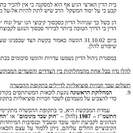
בית הדין הארצי הגיע אף הוא למסקנה כי אין להכיר בת
קבע כי על יסוד המשקל
הרב שיש לתת להיות אל-על מקו
הן בשל כך שניהול הדיון כסכסוך קיבוצי הנו יעיל ונו
הדין כי הדרך הטובה ביותר לבירור סכסוך הנוגע לקבוצת
ביום 31.10.02 הוגשה כאמור בקשת הצד שב
שיפורט להלן.
במסגרת ניהול הדיון נשמעו עדויות והוגשו סיכומים בכ
להלן נדון בכל אחת מהמחלוקות בין הצדדים והסעדים המבוקש
תשלום שכר וזכויות סוציאליות לדיילים בתקופת ההכשרה
9.
המחלוקת הראשונה
נוגעת לזכאות המשתתפים בקורס 
כדי להצביע על מעמדם) לשכר וזכויות סוציאליות בתקו
עמדת המבקשת היא, כי בתקופת ההכשרה מתקיימים י
התשמ"ז – 1987
(להלן – "
חוק שכר מינימום
" או "
החו
הנהוגים לקביעת יחסי עובד ומעביד ובנסיבות המיוחדו
הקיבוציים החלים עליהם, ניתן ללמוד על עצם הזכאות