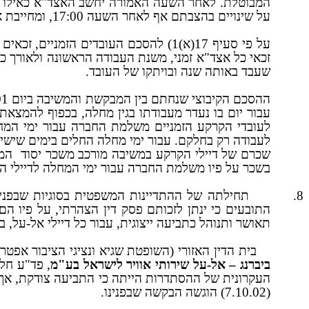
המבוטלת. לאחר השעה האמורה יחשב האצד"א כאילו לא
על שינויים בהצבתם אף לאחר השעה 17:00, ומחייבת אותם להתייצב להצבות אלו.
על פי סעיף 17(א)1) להסכם העובדים הזמניים, זכאים העובדים הזמניים לחופשה שנתית לפי הוראות חוק חופשה שנתית, התשי"א – 1951 (להלן – "
שעבד באותה שנה ובויתקו של העובד.
ההסכם הקיבוצי שנחתם בין המבקשת והמשיבה ביום 1.3.01 (להלן – "
עבור יום בו נעדר מעבודתו בגין מחלה, בכפוף להמצאת
לעובדי הקרקע הזמניים משלמת החברה עבור ימי המחל
לעבודה רק בחלקם. עבור ימי מחלה החלים בימים שישי
שכרם של דיילי הקרקע במשיבה מורכב משכר יסוד
המב
בשכר על פיו משלמת החברה עבור ימי המחלה לדיילי ה
8.
התובעים כי ינתן לזכותם פסק דין הצהרתי, על פיו הם
תאושר ותנוהל כתביעה ייצוגית, עבור כל דיילי אל-על, ב
בית הדין האזורי (השופטת שגיא ונציגי הציבור אפטר ו
ביברנג – אל-על שירותי אוויר לישראל בע"מ
, פד"ע חל, 115 להלן 
העקרונית של ההסתדרות הייתה כי התביעה צודקת, אך הוסיפה כי י
(7.10.02) הוגשה הבקשה שבפנינו.