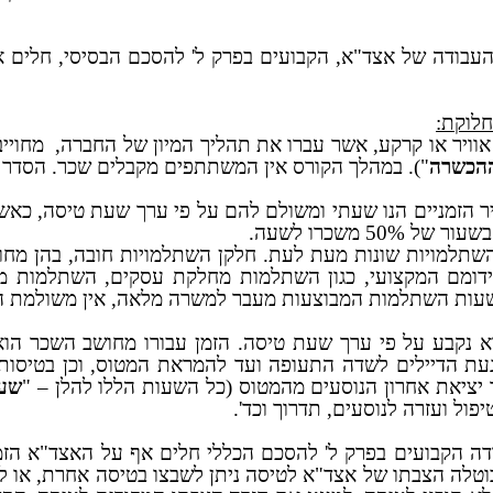
ניים, סדרי העבודה של אצד"א, הקבועים בפרק ל' להסכם הבסיסי, ח
חלוקת:
וויר או קרקע, אשר עברו את תהליך המיון של החברה,
מחויי
הכשרה
"). במהלך הקורס אין המשתתפים מקבלים שכר. הסדר ז
 משכרו לשעה.
שתלמויות שונות מעת לעת. חלקן השתלמויות חובה, בהן מחוייבי
ידומם המקצועי, כגון השתלמות מחלקת עסקים, השתלמות מ
הוא נקבע על פי ערך שעת טיסה. הזמן עבורו מחושב השכר הוא
ת הדיילים לשדה התעופה ועד להמראת המטוס, וכן בטיסות 
יציאת אחרון הנוסעים מהמטוס (כל השעות הללו להלן – "
שעו
פול ועזרה לנוסעים, תדרוך וכד'.