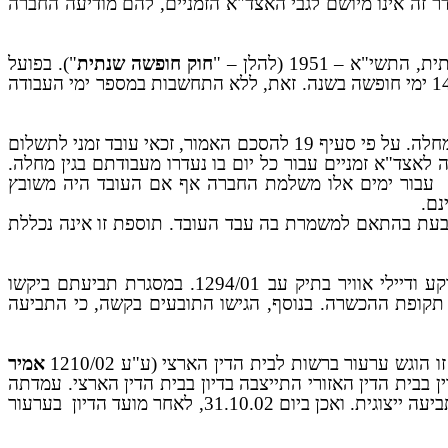
זה אינו מיושם לגבי האצד"א הזמניים, להם מודיעה החברה
חוק חופשה שנתית
"). בפועל
זכאי כל אצד"א זמני, משנת העבודה הראשונה ולאורך כל שנות עבודתו, ל- 1.2 ימי חופשה עבור כל חודש ובסך-הכל 14.4 ימי חופשה בשנה. זאת, ללא התחשבות במספר ימי העבודה
") מסדיר את נושא תשלום עבור ימי מחלה. על פי סעיף 19 להסכם האמור, זכאי עובד זמני לתשלום
אצד"א זמניים עבור כל יום בו נעדרו מעבודתם בגין מחלה.
עבור ימים אלו משלמת החברה אף אם העובד היה משובץ
נם.
בעת בהתאם למשמרת בה עבד העובד. תוספת זו אינה נכללת
תחילתה של ההתדיינות המשפטית בסוגיות שבפנינו בתביעה שהוגשה על ידי עובדים שעבדו במשיבה כדיילי קרקע ודיילי אוויר בתיק עב 1294/01. במסגרת תביעתם ביקשו
ין תקופת ההכשרה. בנוסף, הגישו התובעים בקשה, כי התביעה
גש ערעור ברשות לבית הדין הארצי (ע"ע 1210/02
אמיר
 בבית הדין האזורי התייצבה בדיון בבית הדין הארצי. עמדתה
31.10.02, לאחר מועד הדיון
בערעור