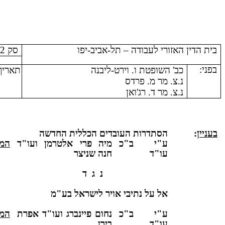
בית הדין האזורי לעבודה – תל-אביב-יפו
סק 001148/02
בפני:
כב' השופטת ו. וירט-ליבנה
תאריך
נ.צ. מר מ. פרדס
נ.צ. מר ד. רג'ואן
בעניין
:
הסתדרות העובדים הכללית החדשה
ע"י ב"כ
מיה פרי אלטרמן ועו"ד
המ
עו"ד
חנה שניצר
נ
ג
ד
אל על נתיבי אויר לישראל בע"מ
ע"י ב"כ
נחום פיינברג ועו"ד אפרת
המ
עו"ד
בירן