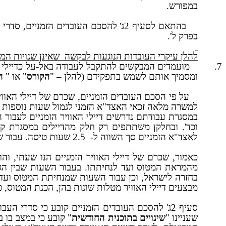
במפורש.
בהתאם לסעיף 2ג' להסכם העובדים הזמ
בפרק ל'.
להלן עיקרי העובדות הנוגעות לבקשה
שאינן שנויות המ
7.
מועמדים המבקשים להתקבל לעבודה באל-על כדיילי א
ומסמיך אותם לשמש בתפקידם (להלן – "
הקורס
" או "
ה
למשרה מלאה זכאי האצד"א הזמני לגמול שעות נוספות בשעור של 50%
במסגרת עבודתם נדרשים דיילי האוויר הזמניים לעבור ה
וכד'. ובחלקן משתתפים רק חלק מהדיילים במסגרת ק
לאצד"א הזמניים סך השווה ל-
2.5 שעות טיסה. עבור שעות השתלמות המבוצעות מעבר למשרה מלאה, אין משולמת התוספת בגין שעות נוספות.
כאמור, שכרם של דיילי האוויר הזמניים הנו שעתי, ו
מהמראת המטוס ועד לנחיתתו. בעבור השעות שבין הגע
בחזרה לישראל, וכן עבור השעות שמנחיתת המטוס ועד 
מבצעים דיילי האוויר מטלות שונות בהן, הכנת המטוס, טי
סעיף 2ג' להסכם העובדים הזמניים קובע כי סדרי העבודה הקבועים בפרק ל' להסכם הכללי חלים אף על האצד"א הזמניים, למעט התשלומים והזיכויים. סעיף
שעניינו "
שינויים בתוכנית החודשית