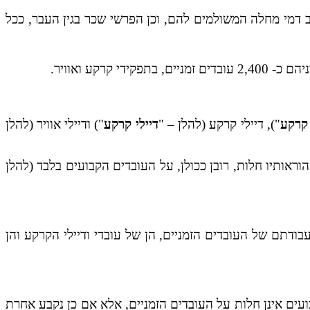
דמי מחלה המשולמים להם, וכן הפרשי שכר בגין העבר, ככל
 קרקע
"), דיילי קרקע (להלן – "
דיילי קרקע
") ודיילי אוויר (להלן
ם מוסדרים במספר הסכמים קיבוציים, ביניהם, ההסכם הקיבוצי הבסיסי לשנים 1998-1999, אשר הוראותיו חלות, רובן ככולן, על העובדים הקבועים בלבד (להלן
דתם של העובדים הזמניים, הן של עובדי ודיילי הקרקע והן
הקבועים אינן חלות על העובדים הזמניים, אלא אם כן נקבע אחרת