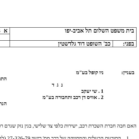
בית משפט השלום תל אביב-יפו
א
3
בפני:
כב' השופט דוד גלדשטין
בעניין:
ניו קופל בע"מ
התו
נ
ג
ד
1 . שי יעקב
2 . אוויס דן רכב ותחבורה בע"מ
הנת
האם חבה חברת השכרת רכב, ישירות כלפי צד שלישי, בגין נזק שגרם ר
1.