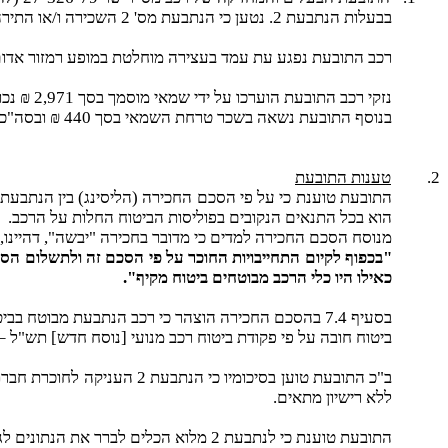
בבעלות הנתבעת 2. נטען כי הנתבעת מס' 2 השכירה ו/או התירה השימוש ו/או ביטחה את הנוהג ברכב הנתבעת או ביטחה את הרכב ו/או היתה מעסיקתו של הנתבע 1.
רכב התובעת נפגע עת עמד בעצירה מוחלטת במופע רמזור אדום, 
נזקי רכב התובעת הוערכו על ידי שמאי מוסמך בסך 2,971 ₪ נכון למועד חוות דעתו וכן נזק בגין ירידת ערך בסך 642 ₪.
בנוסף התובעת נשאה בשכר טרחת השמאי בסך 440 ₪ ובסה"כ מגיע נזקה לסך 4,053 ₪ נכון ליום 27.2.02 ומכאן תביעתה.
2.
טענות התובעת
הוא בכל התנאים הנקובים בפוליסות הביטוח החלות על הרכב.
מנוסח הסכם החכירה למדים כי מדובר בחכירה "יבשה", דהיינו, שהחוכר
"בכפוף לקיום התחייבויות החוכר על פי הסכם זה ולתשלום הסכ
כאילו היו כלי הרכב מבוטחים ביטוח מקיף".
בסעיף 7.4 בהסכם החכירה הוצהר כי רכב הנתבעת מבוטח בביטוחים כדלקמן :
ביטוח חובה על פי פקודת ביטוח רכב מנועי [נוסח חדש] תש"ל – 1970 וכן ביטוח אחריות כלפי רכוש צד שלישי עד לסכום של 100,000 דול
ללא רישיון מתאים.
התובעת טוענת כי לנתבעת 2 מלוא הכלים לברר את הנתונים לגבי זהות הנוהג ברכב התובעת ואין היא יכולה להתעלם מחובתה לדעת מי הנוהג ברכב.