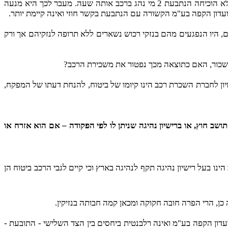
במקרה שלפני ידוע לנו אך ורק שמו של הנוהג אך זהותו המלאה אינה ידועה משום שלא מסר לנהג התובעת פרטים נוספים. למעשה לא הוכיחה הנתבעת 2 מי נהג ברכב אותה שעה. מעבר לכך היא מנעה
דון הקפה בע"מ הקשורה עם הנתבעת בקשר חוזי ואינה קיימת יותר.
ם, היו הנפגעים מהם בנזקי רכוש נשארים ללא תרופה לנזקיהם אך ורק
 השכור, האם כתוצאה מכך נפטור את משכירת הרכב?
הסעה מיוחדת והשכרת רכב), התשמ"ה – 1985, קובע בסעיף 19 (7) כי תנאי לקבלת רישיון לחברת השכרת רכב הינו קיומו של ביטוח, להנחת דעתו של המפקח,
ושב חוץ, או ברישיון נהיגה שניתן לו לפי הפקודה – אם הוא אזרח או
רכב הינו בעל רישיון נהיגה תקף לנהיגה בארץ וכי קיים לגבי הרכב ביטוח הן
שימוש בו הינה טענה במישור היחסים שבין הנתבעת 2 לבין חוכרת רכב חברת מועדון הקפה בע"מ ואינה רלבנטית ביחסים בין הצד השלישי - התובעת -