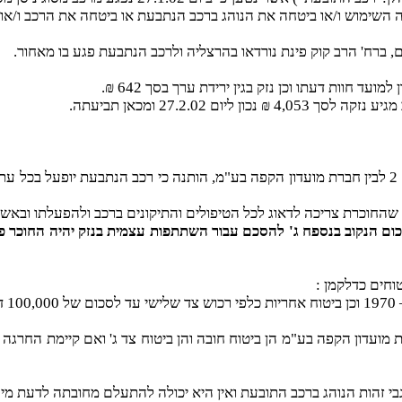
ברח' הרב קוק פינת נורדאו בהרצליה ולרכב הנתבעת פגע בו מאחור.
התובעת טוענת כי על פי הסכם החכירה (הליסינג) בין הנתבעת 2 לבין חברת מועדון הקפה בע"מ, הותנה 
ת צריכה לדאוג לכל הטיפולים והתיקונים ברכב ולהפעלתו ובאשר לביטוח, נאמר 
ום הנקוב בנספח ג' להסכם עבור השתתפות עצמית בנזק יהיה החוכר פטו
ר.