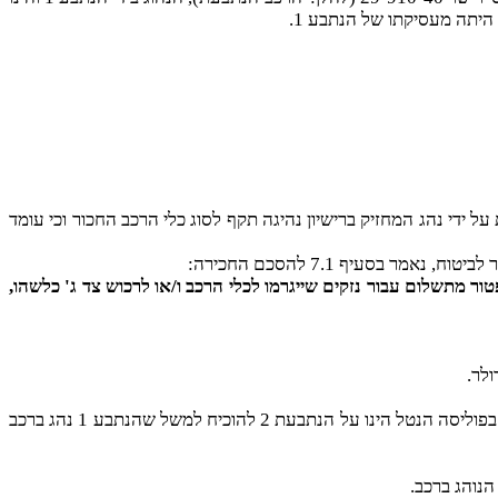
כי רכב הנתבעת יופעל בכל עת על ידי נהג המחזיק ברישיון נהיגה תקף לסוג כלי הרכב החכור וכי עומד
בסעיף 7.1 להסכם החכירה:
ר מתשלום עבור נזקים שייגרמו לכלי הרכב ו/או לרכוש צד ג' כלשהו,
ב"כ התובעת טוען בסיכומיו כי הנתבעת 2 העניקה לחוכרת חברת מועדון הקפה בע"מ הן ביטוח חובה והן ביטוח צד ג' ואם קיימת החרגה בפוליסה הנטל הינו על הנתבעת 2 להוכיח למשל שהנתבע 1 נהג ברכב