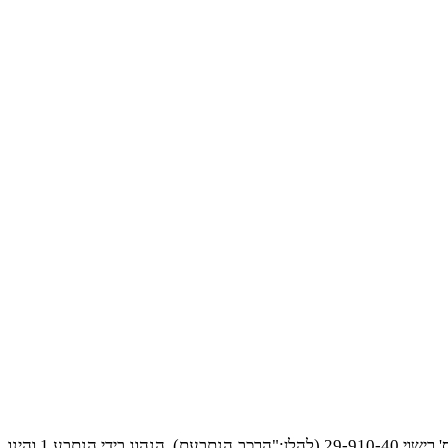
התובעת הבעלים והמחזיקה של רכב מס' רישוי 27-326-79 (להלן:"רכב התובעת") אשר נטען כי ביום 27.1.02 נפגע מרכב מסוג ניסן מס' רישוי 29-910-40 (להלן:"הרכב הנתבעת), הנהוג בידי הנתבע 1 והינו