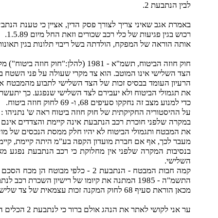
לבין הנתבעת 2.
רכוש בגין פגיעות של כלי רכב שכורים וזאת החל מיום 1.5.89.
אותה הוראה של המפקח, הולדתה בשל ריבוי תלונות בגין תאונו
חוק חוזה הביטוח, תשמ"א - 1981 (להלן:"חוק חוזה ביטוח") מקנה לצד השלישי זכות ישירה כנגד המבטח על אף שהצד השלישי אינו צד לחוזה הביטוח.
הצד השלישי אינו המוטב. הוא צד מקרי שעולה על פני השטח ב
הרעיון העומד בבסיס זכות של הצד השלישי לתבוע מהמבטח א
את תגמולי הביטוח ולא יעבירם לצד השלישי שנפגע. כך יתעשר 
כדי למנוע מצב זה נחקקו סעיפים 68, ו- 69 לחוק חוזה ביטוח.
על ההיסטוריה החקיקתית של חוק חוזה ביטוח ראה ש' נתניהו :
את המבטח ותגמולי הביטוח לא יהיו חלק ממסת הנכסים של מוע
מעבר לכך, אף אם חברת מועדון הקפה בע"מ היתה קיימת, קיימת זכות לתובעת
השלישי.
קמה חבות המבטח - הנתבעת 2 - כלפ
התשמ"ה - 1985 המתנה את קיומו של רישיון השכרת רכב לנתבעת 2 בקיומו של ביטוח לרכב הנתבעת.
מכאן הוראת סעיף 68 לחוק המקנה זכות עצמאית של צד שלישי כלפי המבטח.
ער אני לקושי לאתר את הנהג אולם ברור כי לנתבעת 2 הכלים הטובים לעשות כן בהיותה בקשר חוזי עם מעסיקתו של אותו נהג - חברת מועדון הקפה בע"מ".