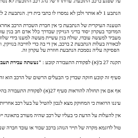
על שפגע ברכב התובעת. עדותו זו של נהג רכב התובעת לא נס
הנתבע 1 לא אותר ולכן לא נמסרו לו כתבי בית דין. הנתבעת 2 לא הביאה ראיות כלשהן לעניין קרות התאונה ולעניין מיקום הפגיעה ברכב הנתבעת.
הטענה העיקרית של הנתבעת כי אין חברת השכרת הרכב אחראית 
מעביד למעשה עובדו, שולח בגין עשיית מעשה למענו בידי שלוח
לכאורה בעלות הנתבעת 2 ברכב, אין די בה כדי לחייבה בנזיקין, והמקרה דנן אינו נכנס לגדר החריגים המנויים לעיל.
הפסיקה עליה נסמכת הנתבעת חוזרת על עקרון זה.
תקנה 27 ב'(א) לפקודת התעבורה קובע :
"נעשתה עבירת תעבורה
סעיף זה קובע חזקה שבדין כי הבעלים הרשום של הרכב הוא זה 
אף אם אין תחולה להוראות סעיף 27(א) לפקודת התעבורה בהליך דנן יש ליישם את תכליתו בתביעות הנזיקין ולהטיל על הבעלים של הרכב להוכיח מי הנוהג בו ושלא היה שלוחו או עובדו.
עיננו הרואות כי המחוקק מצא לנכון להטיל על בעל רכב אחריו
אין להעלות על הדעת כי בעליו של רכב שהיה מעורב בתאונה ייפ
טול לדוגמא מקרה של תייר הנוהג ברכב שכור או עובד חברה שנ