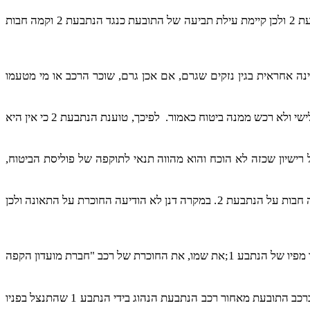
התובעת טוענת כי מכח סעיף 68 לחוק חוזה הביטוח תשמ"א – 1981, נוצרת יריבות ישירה בין התובעת שרכבה ניזוק בתאונה לבין הנתבעת 2 ולכן קיימת עילת תביעה של התובעת כנגד הנתבעת 2 וקמה חבות
רכב לנהיגה עצמית ואינה אחראית בגין נזקים שגרם, אם אכן גרם, שוכר הרכב או מי מטעמו
לפיכך, טוענת הנתבעת 2 כי אין היא
וקיומו של רישיון שכזה לא הוכח והוא מהווה תנאי לתוקפה של פוליסת הביטוח,
לטענת הנתבעת 2 לפי הסכם החכירה, היה על החוכרת להודיע לה על מקרה התאונה ורק אז, וכנגד תשלום דמי השתתפות עצמית, קמה חבות על הנתבעת 2. במקרה דנן לא הודיעה החוכרת על התאונה ולכן
בדו"ח התאונה שהגישה התובעת (ת/1) מצויין אך ורק שמו של הנתבע 1 ללא ציון כתובתו או תעודת זהות. כל שכתב נהג רכב התובעת הינו מפיו של הנתבע 1;את שמו, את החוכרת של רכב "חברת מועדון הקפה
מטעם התובעת העיד נהג רכב התובעת מר אילן קוסטיקה, אשר ציין בעדותו כי עמד עם רכב התובעת במופע אדום ברמזור, לפתע פגע ברכב התובעת מאחור רכב הנתבעת הנהוג בידי הנתבע 1 שהתנצל בפניו