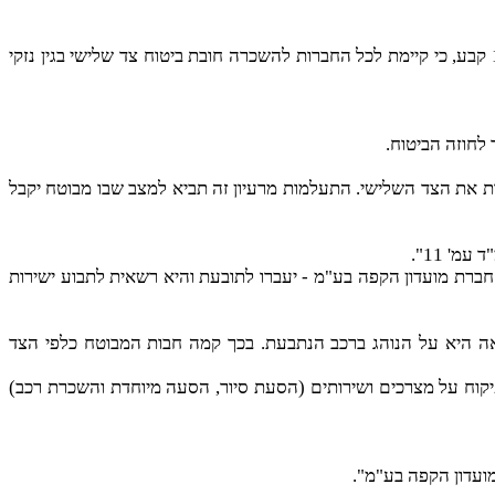
באמרת אגב שאיני צריך לצורך פסק הדין, אציין כי טענת הנתבעת מתעלמת מהוראת המפקח על התעבורה אשר עוד ב- 1 במרץ 1989 קבע, כי קיימת לכל החברות להשכרה חובת ביטוח צד שלישי בגין נזקי
 את הצד השלישי. התעלמות מרעיון זה תביא למצב שבו מבוטח יקבל
מ' 11".
ם אינם חלוקים על כך, לכן יכול ויחולו הוראות סעיף 69 לחוק וזכויות המבוטח - חברת מועדון הקפה בע"מ - יעברו לתובעת והיא רשאית לתבוע ישירות
פגע מאחור בידי רכב הנתבעת הנהוג בידי הנתבע 1 ובמקרה דנן החבות המלאה היא על הנוהג ברכב הנתבעת. בכך קמה חבות המבוטח כלפי הצד
 מכח צו הפיקוח על מצרכים ושירותים (הסעת סיור, הסעה מיוחדת והשכרת רכב)