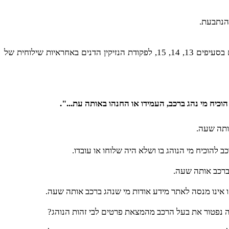
המדובר בעקרון יסוד בדיני הנזיקין שבדרך כלל אדם חב בגין עוולתו שלו בלבד ואין הוא אחראי לעוולות הזולת, למעט החריגים המצויים בסעיפים 13, 14, 15, לפקודת הנזיקין הדנים באחראיות שילוחית של
כיח מי נהג ברכב, העמידו או החנהו באותה עת...".
ותה שעה.
 ברכב אותה שעה.
ו אינו מנסה לאתר מידע אודות מי שנהג ברכב אותה שעה.
לה נפטור את בעל הרכב מהמצאת פרטים לבי זהות הנוהג?