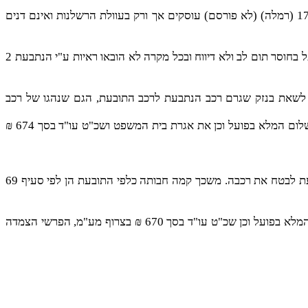
(לא פורסם) ת.ק 1785/01 (רמלה) (לא פורסם) עוסקים אך ורק בעוולת הרשלנות ואינם דנים
הטענה כי המבוטח לא פנה לנתבעת 2 ולא דרש כיסוי ביטוחי אינה פועלת לרעת התובעת, באשר המבוטח יכול ואינו קיים יותר, או שפעל בחוסר תום לב ולא דיווח ובכל מקרה לא הובאו ראיות ע"י הנתבעת 2
עיף 68 לחוק חוזה הביטוח, תשמ"א- 1981 יוצר קשר ישיר בין הצד השלישי – התובעת – לבין הנתבעת 2 ומכאן שעל הנתבעת 2 לשאת בנזק שגרם רכב הנתבעת לרכב התובעת, הגם שנהגו של רכב
לאור האמור מתקבלת התביעה והנתבעת מס' 2 תשלם לתובעת סך של 4,579 ₪ בצרוף הפרשי הצמדה וריבית מיום 13.1.03 ועד התשלום המלא בפועל וכן את אגרת בית המשפט ושכ"ט עו"ד בסך 674 ₪
התובעת הוכיחה חבות הנהג - הנתבע 1 - בגין התאונה והוכיחה קיומה של פוליסת ביטוח, או לחילופין, הפרת חובה עפ"י דין של הנתבעת לבטח את רכבה. משכך קמה חבותה כלפי התובעת הן לפי סעיף 69
אשר על כן מתקבלת התביעה והנתבעת 2 תשלם לתובעת סך של 4,053 ₪ בצרוף הפרשי הצמדה וריבית מיום 27.2.02 ועד התשלום המלא בפועל וכן שכ"ט עו"ד בסך 670 ₪ בצרוף מע"מ, הפרשי הצמדה