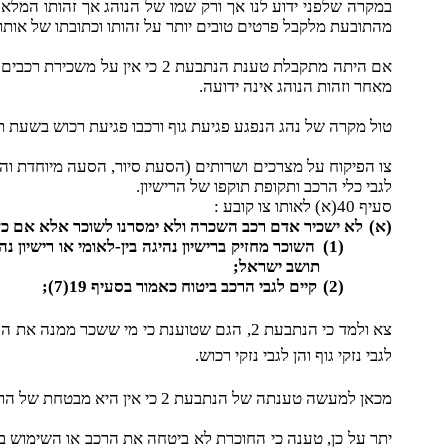
מהתובעת מלקבל פרטים טובים יותר על זהותו וכתובתו של אות
אם היתה מתקבלת טענת הנתבעת 2 כי אין על משכירת רכבים כל חבות, אזי כל הרכבים המושכרים, המעורבים בתאונות
מאחר וזהות הנוהג אינה ידועה.
טול מקרה של נהג הנפגע פגיעת גוף ורכבו פגיעת רכוש בשעת ת
לגבי כלי הרכב ותקופת תוקפו של הרישיון.
סעיף 40(א) לאותו צו קובע :
(א)
לא ישכיר אדם רכב השכרה ולא ימסרנו לשוכר אלא אם כן
(1)
השוכר מחזיק ברישיון נהיגה בין-לאומי או רישיון
תושב ישראל;
(2)
קיים לגבי הרכב ביטוח כאמור בסעיף 19(7);
צא ולמד כי הנתבעת 2, הגם שטוענת כי מי שש
לגבי נזקי גוף והן לגבי נזקי רכוש.
מכאן למעשה טענתה של הנתבעת 2 כי אין היא מבטחת של הרכב, אינה יכולה לעמוד, באשר מחויבת היא בביטוח כאמור ואם לא עשתה כן, הרי הפרה חובה חקוקה ומכאן קמה חבותה בנזיקין.