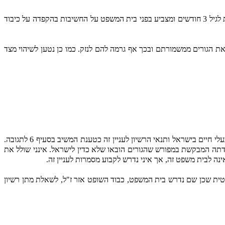
כמו כן טוען המשיב כי ישראל צד להסכמים בינלאומיים המחייבים אותה לעמוד בתנאי יבוא של בעלי חיים ובכלל זה איסור הבאת כלבים מתחת לגיל 3 חודשים ומצביע בפני בית המשפט על החשיבות בהקפדה על כיבוד
ת הגורים ממשמורתם ובכך אף גרמה להם לנזק. כמו כן נטען לשיהוי מצד
עניינה של הבקשה הינו איסור התעללות בבעלי חיים ותו לא. אין עסקינן בסמכות הרופא הוטרינרי או בפגמים בשיקול דעתו בכל הנוגע לייבוא בעלי חיים בישראל ותנאי הרשיון לעניין זה כטענת המשיב בסעיף 6 לתגובה.
תה המבקשת במפורש שהגורים הובאו שלא כדין לישראל. אינני שולל את
ה לבית משפט זה, אך איני נדרש לקבוע מסמרות לעניין זה.
ונטית שכן שם נדרש בית המשפט, כבוד השופט אזר ז"ל, לשאלת מתן רשיון