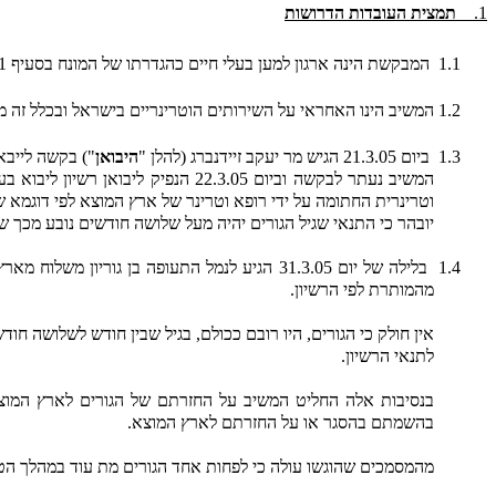
1.
תמצית העובדות הדרושות
1.1
המבקשת הינה ארגון למען בעלי חיים כהגדרתו של המונח בסעיף 1 לחוק צער בעלי חיים (הגנה על בעלי חיים ) התשנ"ד-1994 (להלן "
1.2
המשיב הינו האחראי על השירותים הוטרינריים בישראל ובכלל זה מו
1.3
ביום 21.3.05 הגיש מר יעקב זיידנברג (להלן "
היבואן
") בקשה לייבא 38 כלבים בני שלושה חודשים מארץ המ
המשיב נעתר לבקשה וביום 22.3.05 הנפיק ליבואן רשיון ליבוא בעלי חיים מספר 336/005 (להלן
וטרינרית החתומה על ידי רופא וטרינר של ארץ המוצא לפי דוגמא ש
יובהר כי התנאי שגיל הגורים יהיה מעל שלושה חודשים נובע מכך של
1.4
בלילה של יום 31.3.05 הגיע לנמל התעופה בן גוריון משלוח מארץ המוצא ובו גורי הכלבים (להלן "
מהמותרת לפי הרשיון.
אין חולק כי הגורים, היו רובם ככולם, בגיל שבין חודש לשלושה חודשים
לתנאי הרשיון.
בנסיבות אלה החליט המשיב על החזרתם של הגורים לארץ המוצא כסמכות
בהשמתם בהסגר או על החזרתם לארץ המוצא.
מהמסמכים שהוגשו עולה כי לפחות אחד הגורים מת עוד במהלך הט