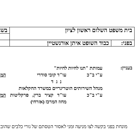
בית משפט השלום ראשון לציון
בשא852/05
בפני:
כבוד השופט איתן אורנשטיין
בעניין:
עמותת "תנו לחיות לחיות"
ע"י ב"כ
עו"ד קובי סודרי
המב
נ
ג
ד
מנהל השירותים הוטרינריים במשרד החקלאות
ע"י ב"כ
עו"ד קציר ברין, פרקליטות
המש
מחוז המרכז (אזרחי)
מונחת בפני בקשה לצו מניעה זמני לאסור הטסתם של גורי כלבים שהובא