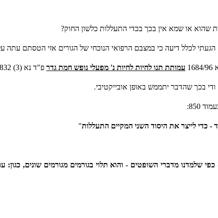
 שהוא או שמא אין בכך בכדי התעללות כלשון החוק?
געתי לכלל דיעה כי במצבם הרפואי הנוכחי של הגורים אזי הטסתם עתה עלו
1
עמותת תנו לחיות לחיות נ' מפעלי נופש חמת גדר
פ"ד נא (3) 832 בקובעו את שלוש היסודות הדרושים לעניין סעיף 2 לחוק:
ם ודי בכך שהדבר יתממש באופן אובייקטיבי.
 850:
ד - כדי לייצר את היסוד השני המקיים התעללות
"
- כפי שלמדנו מדברי השופטים - והוא תלוי בגורמים מגורמים שונים, כגו