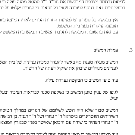
לביסוס גרסתה מצרפת המבקשת את חוו"ד ד"ר סמואל ממנה עולה כי עצ
בבעלי חיים. זאת בנוסף לעובדה שאין כל וודאות כי הגורים יקלטו על
תובענה עיקרית בפני בית המשפט.
עם זאת בתשובת המבקשת לתגובת המשיב התבקש בית המשפט ליתן 
3.
עמדת המשיב
המשיב מעלה טענת סף באשר להעדר סמכות עניינית של בית המשפט 
לעניינים מנהליים שיבחן את שיקול דעתה של הרשות.
עוד טוען המשיב כי הבקשה נעדרת עילה.
לגופו של עניין טוען המשיב כי נשקפת סכנה לבריאות הציבור ובעל
יעיל.
השירותים הווטרינרים בישראל ד"ר עוזרי ושל ד"ר דגנית בן דב שהינה רופאה וטרינרית 
ד"ר עוזרי הצהיר כי שוחח עם היבואן שאישר בפניו שבארץ המוצא י
עוד מצביע המשיב כי מאזן הנוחות נוטה לצורך בשמירת בריאות ה