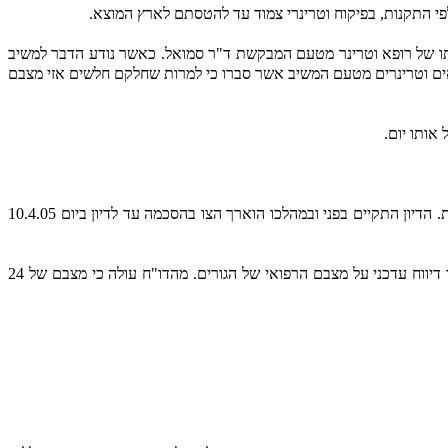
י התקנות, בפיקוח וטרינרי צמוד עד להטסתם לארץ המוצא.
ל מרפאתו של רופא וטרינר מטעם המבקשת ד"ר סמואל. כאשר נודע הדבר למשיב
אים וטרינרים מטעם המשיב אשר סברו כי למרות שחלקם חלשים אזי מצבם
כבוד השופט התורן, גדעון ברק בפניו הובאה הבקשה במעמד צד אחד, נעתר לבקשה ונתן צו ארעי תוך שהורה על דיון במעמד הצדדים למחרת. הדיון התקיים בפני ובמהלכו הוארך הצו בהסכמה עד לדיון ביום 10.4.05
תגובה כאמור הוגשה ביום 7/4/05 ובפתח הדיון ביום 10/4/05 הוגשה תשובת המבקשת לתגובת המשיב. כמו כן הוגש מסמך מטעם המשיב ובו דיווח עדכני על מצבם הרפואי של הגורים. מהדו"ח עולה כי מצבם של 24