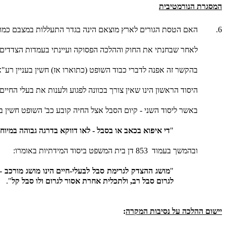
המסגרת הנורמטיבית
6.
האם הטסת הגורים לארץ מוצאם הינה בגדר התעללות במצבם כמות
לאחר שבחנתי את החוק וההלכה הפסוקה ועיינתי בעמדות הצדדים ה
בהקשר זה אפנה לדברי כבוד השופט (כתוארו אז) חשין בעניין רע"א 684/96
היסוד הראשון הינו שאין צורך בכוונה לפגוע ולענות את בעלי החיי
באשר ליסוד השני - קיום הסבל אצל החיה קובע כב' השופט חשין בעמוד
"
די איפוא בכאב או בסבל - לאו דווקא בדרגה גבוהה במיוח
ובהמשך בעמוד
853 דן בית המשפט ביסוד המידתיות באומרו:
"
מושג ההצדק לגרימת סבל לבעלי-חיים הינו מושג מורכב 
לגרום סבל רב, ולתכלית אחרת אסור לגרום ולו סבל קל
".
יישום ההלכה על נסיבות המקרה
: