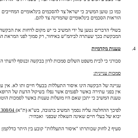
הוראות הסכמים בינלאומיים שהמדינה צד להם.
בשולי הדברים נטען על ידי המשיב כי יש מקום לדחות את הבקשה 
המבקשת בכך שעתרה לביהמ"ש באיחור, רק סמוך לפני המראת המטו
4.
טענות מקדמיות
סבורני כי לבית משפט השלום סמכות לדון בבקשה ובנוסף לדעתי הב
סמכות עניינית:
אין בפני עתירה באשר לפגמים אשר נפלו בשיקול הדעת של הרופא
טענת המשיב כי יתכן שאם היו מועלות טענות באשר לסמכות הוטרינר
לפיכך ההחלטה עליה נסמך המשיב בתגובה, בש"א (ת"א
) 1308/04 משרד החקלאות מנהל השרותים הוטרינרים נ' גולדשטיין ואחר
יבוא של בעלי חיים שאינה השאלה שבפני
ואבהיר:
סעיף 2 לחוק שכותרתו "איסור התעללות" קובע בין היתר כדלקמן: