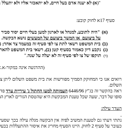
"(
א) לא יענה אדם בעל חיים, לא יתאכזר אליו ולא יתעלל 
סעיף 17א לחוק קובע:
(א)
"היה לתובע, למנהל או לארגון למען בעלי חיים יסוד סביר 
על ביצועם
או המשך ביצועם של המעשים
נושא הבקשה.
(ב)
בית המשפט רשאי לתת צו לפי סעיף זה במעמד צד אחד; נ
(ג)
נקבע דיון כאמור בסעיף קטן (ב), רשאי בית המשפט להאריך
תוקפו של צו לפי סעיף זה לא יעלה על שנה
."
(ד)
(ההדגשה אינה במקור-א.א
רואים אנו כי המחוקק הסמיך מפורשות את בית משפט השלום ליתן צו
השלום.
ראה בהקשר זה בג"ץ 6446/96
העמותה למען החתול נ' עיריית ערד
פד נה (1)
סופו של דבר, שעה שכל טענת המבקשת היא שהטסת הגורים לארץ המו
העדר עילה:
נתתי דעתי גם לטענת המשיב לפיה אין הבקשה מגלה עילה בכך שסעיף 18(ב) לחוק קובע כי מי שמבצע את הוראות הרופא הוטרינר לפי פקודת מחלות בעלי חיים נוסח חדש התשמ"ה - 1985 (ל
כעובר על סעיף 2 לחוק. היינו הסעיף מחריג את איסור ההתעללות בבעלי חיים הקבוע בסעיף 2 דנן. מכאן לגרסת המשיב, כל עוד מופעלת הסמכות לפי הפקודה לא קיימת מבחינת החוק התעללות.