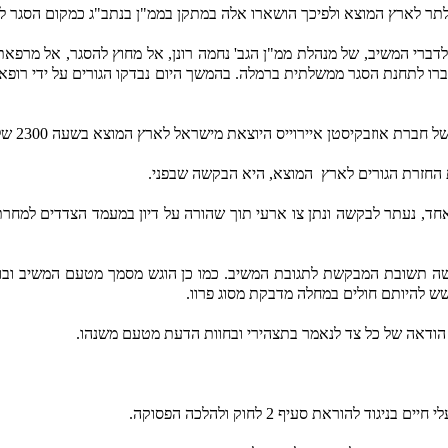
תר לארץ המוצא ולפיכך הושארו אלה במתקן בממ"ן בנתב"ג כמקום הסגר לפ
סיוע, כך לדברי המשיב, של מנהלת ממ"ן הגב' נחמה רונן, אל מחוץ להסגר, א
ברו לתחנת הסגר ממשלתית ברמלה. בהמשך היום נבדקו הגורים על ידי רופ
וזבקיסטן איירוייס היוצאת מישראל לארץ המוצא בשעה 2300 של אותו יום.
 החזרת הגורים לארץ
המוצא, היא הבקשה שבפני.
 הודאה של כל צד לנאמר בתצהירי ובחוות הדעת מטעם משנהו.
וראת סעיף 2 לחוק ולהלכה הפסוקה.