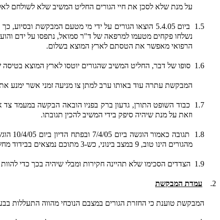
על מנת שלא לסכן את חיי הגורים החליט המשיב שלא לשולחם לאל
1.5
ביום 5.4.05 הוצאו הגורים על ידי מי מטעם המבקשת וב
נשלחו פקחים מטעמו למרפאה של ד"ר סמואל, נתפסו על ידם והוע
הרפואי מאפשר את הטסתם לארץ המוצא בשלום.
1.6
סופו של דבר, החליט המשיב שהגורים יוטסו לארץ המוצא בטיסה של חברת א
המבקשת עתרה עוד באותו ערב למתן צו מניעה זמני אשר ימנע את
1.7
וזאת על מנת שיהיה סיפק בידי המשיב להכין תגובתו.
1.8
מהגורים הינו טוב, 9 במצב בינוני, כש-3 מתוכם נמצאים בבידוד מחשש להיותם חולים במחלה מדבקת מסוג פרוו.
1.9
הצדדים הסכימו שלא תהיינה חקירות ומבלי שיהיה בכך כדי להוות
2.
עמדת המבקשת
המבקשת טוענת כי החזרת הגורים במצבם הנוכחי מהווה התעללות בבעלי חיים בניגוד לה