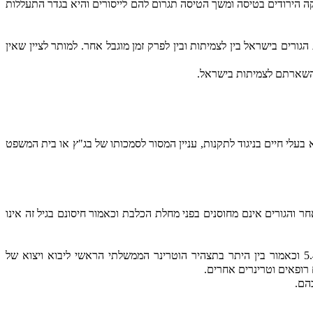
 הירודים בטיסה ומשך הטיסה תגרום להם לייסורים והיא בגדר התעללות
כללה בה עתירה להורות על השארת הגורים בישראל בין לצמיתות ובין לפרק זמן מוגבל אחר. למותר לציין שאין
 השארתם לצמיתות בישראל.
לי חיים בניגוד לתקנות, עניין המסור לסמכותו של בג"ץ או בית המשפט
ר והגורים אינם מחוסנים בפני מחלת הכלבת וכאמור חיסונם בגיל זה אינו
המשיב סבור שלא היה חשש לשלומם של הגורים במהלך הטיסה לארץ המוצא למרות שחלקם היו חלשים בעת הביקור הרפואי ביום 5.4.05 וכאמור בין היתר בתצהיר הוטרינר הממשלתי הראשי ליבוא ויצוא של
הם.