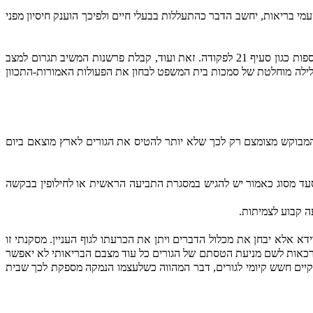
 בריאות, יחשב הדבר כהתעללות בבעלי חיים ולפיכך הוענק חיסיון מפני
מקובלים עלי בהקשר זה דברי ב"כ המבקשת בתשובתו לפיהם הפרשנות האמורה מתיישבת גם עם לשון החוק תוך הרמוניה עם הוראות חקיקה נוספות כגון סעיף 21 לפקודה. זאת ועוד, קבלת פרשנות המשיב תגרום למצב
לשלילה מוחלטת של סמכות בית המשפט לבחון את הפעולות האמורות-התכוון
מבוקש מצומצם רק לכך שלא יותר להטיס את הגורים לארץ מוצאם ביום
עד מסוג כאמור יש להגיש במסגרת התביעה הראשית או לחילופין בבקשה
 אלא יבחן את מכלול הדברים ויתן את הכרעתו לגוף העניין. מסקנתי זו
ערכאות לשם מניעת הטסתם של הגורים כל עוד מצבם הבריאותי לא יאפשר
יים חשש קיומי לגורים, דבר המהווה כשלעצמו הנמקה מספקת לכך שבית