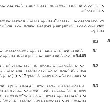
אין בידי לקבל את עמדת המשיב. מטרת הסעיף נועדה להסיר ספק שעלו
אחריות פלילית.
שאינו מתקבל על הדעת שכן יוענק חיסיון כנגד הפעולות של התעללות 
המחוקק.
5.
דיון
5.1
לכאורה, אינני נדרש במסגרת הבקשה שבפני להכריע הא
5.4.05 ותו לא. לכאורה שעה שהצו ניתן והמועד המבוקש למנוע את הטסת הגורים חלף ואין בפני סעד נוסף- פקעה הבקשה.
5.2
לא התעלמתי מכך שהמבקשת עתרה בתשובתה לתגובת ה
עצמה ולא להעלותו לראשונה רק במסגרת תגובה לתשובה.
זאת ועוד, ביהמ"ש אינו מוסמך לפי סעיף 17 א' (ד') לחוק ליתן צו לתקופה העולה על שנה ומשום כך אין ולא היה מקום לסעד של צו מניעה קבוע לצמיתות.
5.3
עם זאת, בנסיבות המקרה המיוחדות, סבורני כי מן הראו
מושתתת על הטעמים הבאים: ראשית, לא נטענה טענה מפורש
זאת לגרסת המבקשת במיוחד שבפני ביהמ"ש פרושות הראיות
המשפט ירחיב את החלטתו גם מעבר למסגרת הצרה של ה