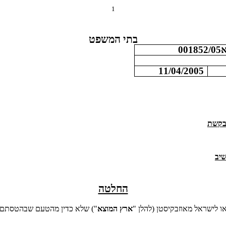
1
בתי המשפט
001
11/04/2005
קשת
יב
החלטה
ו לישראל מאוזבקיסטן (להלן "
ארץ המוצא
") שלא כדין מהטעם שבהטסתם ת