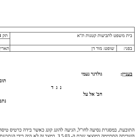
בית משפט לתביעות קטנות ת"א
תק 004587/04
בפני:
שופט: מור דן
תאריך
בעניין
:
גולדנר נעמי
תוב
נ
ג
ד
חב' אל על
נתב
השביתה הסתיימה במוצאי שבת ה- .5.03