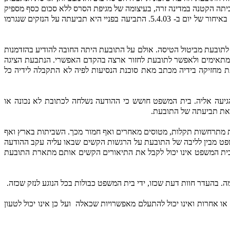
סה שסודרה לה ליום 8.5.03. התובעת היתה יחד עם ביתה הקטנה במדינה זרה, בעיצומה של מגיפת הסרס ללא סכום כסף מספיק
24:00, סודרה לה טיסה אחרת לארץ דרך לונדון. התובעת הגיעה לארץ באיחור של יום ב- 5.4.03. התביעה בפניי היא תביעתה על הנזקים שנגרמו
לתובעת מביטול הטיסה. אולם על התובעת היתה החובה להודיע בהזדמנות
המתאימים ולאפשר לתובעת לחזור ארצה בהקדם האפשרי. הנתבעת הציגה
הודעה נוספת נשלחה אף למחרת. התובעת מחזיקה בידיה מכתב מאת סוכנת הנסיעות לפיה לא התקבלה לידיה כל
יעה אליה. בית המשפט חושש כי ההודעה נשלחה לכתובת לא נכונה או
ו את תביעתה של התובעת.
ית מתרחשות תקלות, מטוסים מאחרים ואף חמור מכך. השביתות בארץ ואף
משפט מבין לליבה של התובעת על הרגשות הקשים שבאו עליה עקב ההודעה
ית המשפט אינו יכול לקבל את התיאורים הקשים אותם מתארת התובעת
 בהעדר חוות דעת שכזו, ידי בית המשפט כבולות בכל הנוגע לנזק שכזה.
 או אחרות ואינו יכול להתעלם מאפשרויות שכאלה
ועל כן אינו יכול לטעון