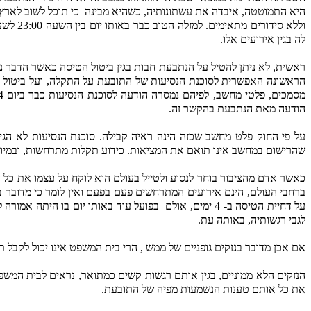
היא התמוטטה, איבדה את עשתונותיה, כשהיא מבינה
וללא סידורים מתאימים. למזלה הטוב כבר באותו יום בין השעה 23:00 לשעה
לה בגין אירועים אלו.
ראשית, לא ניתן להטיל על הנתבעת חבות בגין ביטול הטיסה כאשר הדבר 
הראשונה האפשרית לסוכנת הנסיעות של התובעת על התקלה, ועל ביטול 
הודעה מאת הנתבעת בהקשר זה.
על פי החוק פלט מחשב שכזה הינה ראיה קבילה. סוכנת הנסיעות לא ה
שהרישום במחשב אינו תואם את המציאות. כידוע תקלות מתרחשות, ובמיוחד
כאשר אדם מהציבור בוחר לנסוע ולטייל בעולם הוא לוקח על עצמו את כל
ברחבי העולם, הינם אירועים המתרחשים פעם בפעם ואין לומר כי מדובר 
על דחיית הטיסה ב- 4 ימים, אולם
בפועל עוד באותו יום בו היתה אמורה 
לגבי רגשותיה, באותה עת.
אם אכן מדובר בנזקים גופניים של ממש , הרי בית המשפט אינו יכול לקבל
הנזקים הלא ממוניים, בגין אותם רגשות קשים כמתואר, נראים לבית המש
את כל אותם טענות הנשמעות מפיה של התובעת.