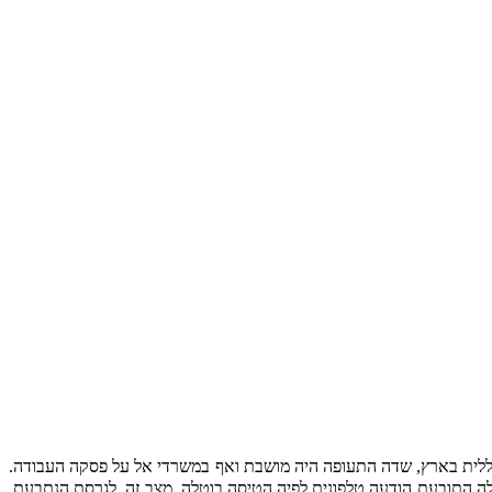
הונג קונג כאשר בידה כרטיס טיסה של הנתבעת חזרה לת"א ליום 4.5.03. נתברר כי ב- 3.4.03 פרצה שביתה כללית בארץ, שדה התעופה היה מושבת ואף במשרדי אל על פסקה העבודה.
טרם הטיסה, קיבלה התובעת הודעה טלפונית לפיה הטיסה בוטלה. מצב זה, לגרסת הנתבעת,