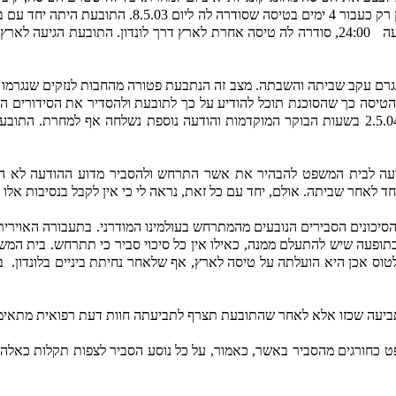
כי תוכל לשוב לארץ רק כעבור 4 ימים בטי
נגרם עקב שביתה והשבתה. מצב זה הנתבעת פטורה מהחבות לנזקים שנגרמו 
הטיסה כך שהסוכנת תוכל להודיע על כך לתובעת ולהסדיר את הסידורים 
מסמכים, פלטי מחשב, לפיהם נמסרה הודעה לסוכנת הנסיעות כבר ביום 2.5.04 בשעות הבוקר המוקדמות ו
גיעה לבית המשפט להבהיר את אשר התרחש ולהסביר מדוע ההודעה לא הג
 לאחר שביתה. אולם, יחד עם כל זאת, נראה לי כי אין לקבל בנסיבות אל
 הסיכונים הסבירים הנובעים מהמתרחש בעולמינו המודרני. בתעבורה האויר
בתופעה שיש להתעלם ממנה, כאילו אין כל סיכוי סביר כי תתרחש. בית ה
לטוס אכן היא הועלתה על טיסה לארץ, אף שלאחר נחיתת ביניים בלונדון.
ב
 תביעה שכזו אלא לאחר שהתובעת תצרף לתביעתה חוות דעת רפואית מתאימה.
פט כחורגים מהסביר באשר, כאמור, על כל נוסע הסביר לצפות תקלות כאלה