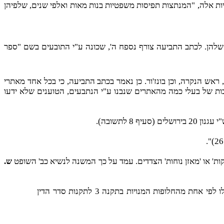
ות אלה, "המנתצות תפיסות משפטיות בנות מאות ואלפי שנים, שלפיהן
ם שלהן. לכתב התביעה צורף נספח ה', שכונה ע"י התובעים בשם "ספר
 ראש הנקרה, וכן בונז'ור. כן נאמר בכתב התביעה, כי בכל אחד מאתרי
 של בעלי כמה מהאתרים שנבנו ע"י הנתבעים, הטוענים שלא ידעו
 לתשובה).
קות' או 'מאזן נוחות' הצדדים. עמד על כך המשנה לנשיא כב' השופט
ש.
"המרחק בין תל אביב לחיפה אינו רב, ובנסיבות רגילות אין שיקולי נוחיות כלליים יפים להוציא ענין מגדר הסמכות המקומית שיוחדה לו לפי אחת מהחלופות המנויות בתקנה 3 לתקנות סדר הדין