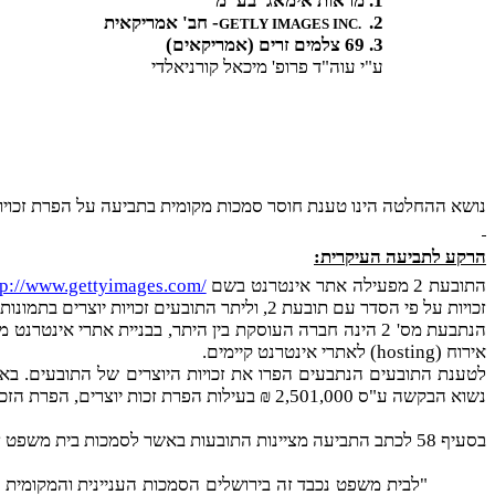
1. מראות אימאג' בע"מ
2.
- חב' אמריקאית
GETLY IMAGES INC.
3. 69 צלמים זרים (אמריקאים)
ע"י עוה"ד פרופ' מיכאל קורניאלדי
נושא ההחלטה הינו טענת חוסר סמכות מקומית בתביעה על הפרת זכויו
הרקע לתביעה העיקרית:
התובעת 2 מפעילה אתר אינטרנט בשם
tp://www.gettyimages.com/
זכויות על פי הסדר עם תובעת 2, וליתר התובעים זכויות יוצרים בתמונות שצילמו ואשר לטענתם הופרו ע"י הנתבעים.
הנתבעת מס' 2 הינה חברה העוסקת בין היתר, בבניית אתרי 
אירוח (
hosting
) לאתרי אינטרנט קיימים.
לטענת התובעים הנתבעים הפרו את זכויות היוצרים של התובעים. בא
נשוא הבקשה ע"ס 2,501,000 ₪ בעילות הפרת זכות יוצרים, הפרת הזכות המוסרית, גזל, גניבת עין, עשיית עושר ולא במשפט ופגיעה במוניטין התובעים.
בסעיף 58 לכתב התביעה מציינות התובעות באשר לסמכות בית משפט זה כדלקמן:
"לבית משפט נכבד זה בירושלים הסמכות העניינית והמקומית 