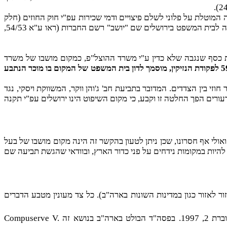
סק בחובה המוטלת על פלוני לשלם פיצויים ודמי שכירות עפ"י חוק החוזים (חלק
כללי) תשל"ג-1973 במקום מושבו של הנושה. כך גם נפסק בתביעה לתשלום אגרת רישום עפ"י פקודת החברות ואגרות הון, ונקבע כי יש להגישה לבית המשפט בירושלים שם "יושב" רשם החברות (ראו ע"א 54/53,
ביעת נזיקין, וכן תביעה להחזרת כסף שנגבה שלא כדין ע"י משרד ההוצל"פ, כמקום מושבו של משרד
"בתביעת נזיקין בעילה של גניבת עין, לפי סעיף 59 לפקודת הנזיקין, מוסמך לדון בית המשפט של המקום בו מוכר הנתבע
וזי בין הצדדים. המדובר בתביעת חב' ג'והן ווקר, המשווקת ויסקי, נגד
ורים הפך החלטה זו וקבע, כי מקום השיפוט הינו ירושלים עפ"י תקנה
אולי אף חסרונו, שכן ניתן לטעון בהקשר זה הינה מקום מושבו של בעל
להיות במקומות נידחים על פני כדור הארץ, ובוודאי שהגשת תביעה שם
 לאזור כגון במדינות השונות בארה"ב). כל צד מעונין מטבע הדברים
נושא זה
Compuserve V.