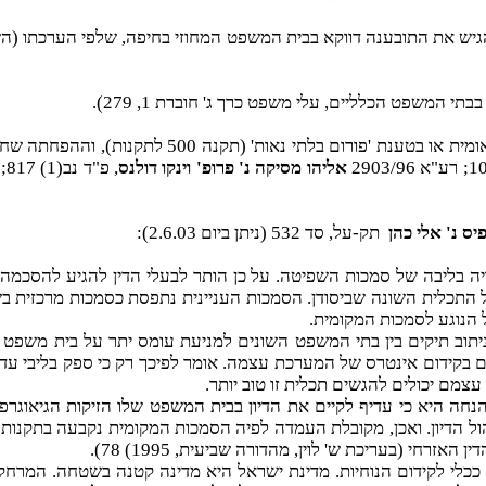
להגיש את התובענה דווקא בבית המשפט המחוזי בחיפה, שלפי הערכתו 
משפט הכלליים, עלי משפט כרך ג' חוברת 1, 279).
נות), וההפחתה שחלה בעקבות הקידמה הטכנולוגית ראו גם רע"א 2705/97
אליהו מסיקה נ' פרופ' וינקו דולנס
, פ"ד נב(1) 817; רע"א 9141/00
ס נ' אלי כהן
תק-על, סד 532 (ניתן ביום 2.6.03):
צויה בליבה של סמכות השפיטה. על כן הותר לבעלי הדין להגיע להסכמ
ל התכלית השונה שביסודן. הסמכות העניינית נתפסת כסמכות מרכזית ב
 הנוגע לסמכות המקומית.
ניתוב תיקים בין בתי המשפט השונים למניעת עומס יתר על בית משפט ז
י אם בקידום אינטרס של המערכת עצמה. אומר לפיכך רק כי ספק בליבי
עצמם יכולים להגשים תכלית זו טוב יותר.
הנחה היא כי עדיף לקיים את הדיון בבית המשפט שלו הזיקות הגיאוגרפ
ול הדיון. ואכן, מקובלת העמדה לפיה הסמכות המקומית נקבעה בתקנות
זרחי (בעריכת ש' לוין, מהדורה שביעית, 1995) 78).
לי לקידום הנוחיות. מדינת ישראל היא מדינה קטנה בשטחה. המרחקים 