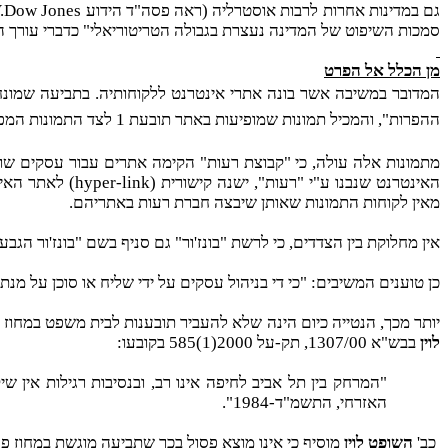
גם במדינות אחרות לרבות אוסטרליה (ראה פסה"ד הידוע
V.Dow Jones
סמכות השיפוט של המדינה נעצרת בגבולה הטריטוריאלי" כדברי עורך הד
מן הכלל אל הפרט
המדובר במשיבה אשר בונה אתרי אינטרנט ללקוחותיה. בתביעה שמונחת 
ההפרות", והמכיל תמונות שמופיעות באתר תובעת 1 לצד התמונות המפרות.
מתמונות אלה עולה, כי "קבוצת רעות" הקימה אתרים עבור עסקים שונים 
האינטרנט שנבנו ע"י "רעות", ישנה קישורית
(hyper-link)
לאתר האינ
מאין לקוחות התמונות שאותן שיבצה חברת רעות באתריהם.
אין מחלוקת בין הצדדים, כי לרשת "בונז'ור" גם סניף בשם "בונז'ור הגבעה" בירושלים (
כן טוענים המשיבים: "כי די בניהול עסקים על ידי שליח או סוכן על מנת לה
יותר מכך, הנטייה כיום הינה שלא להעביר תובענות לבית משפט במחוז א
לוין
בבש"א 1307/00, תק-על 2000(1)585 בקובעו:
האזרחי, התשמ"ד-1984".
כב'
השופט לוין
מוסיף כי אינו מוצא פסול בכך שתביעה מוגשת במחוז 