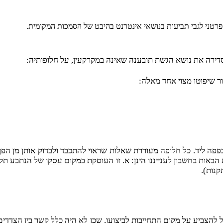
 פרטני לגבי תביעות בנושאי אינטרנט בהיבט של הסמכות המקומית.
 שיפוטו מצוי אחד מאלה:
פנינו ככפפה ליד. כל חלופה מעוררת שאלות שראוי להתכבד ולבדוק אותן 
באות בחשבון לענייננו הינן: א. זו העוסקת במקום
עסקו
של הנתבע תקנה 3(א)(1) לתקנות) המעוררת
להצביע על מקום התחייבות לביצועו, שכן לא היה כלל קשר בין הצדדים. 