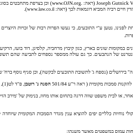
Joseph Gutnick 
(ראה:
www.OJN.org.
) וכן בצרפת מתחבטים בסוגי
ין חיים רביה המביא דוגמאות לכך
)
ראה:
).
www.law.co.il
לפנינו, נטען ע"י התובעים, כי נעשו הפרות רבות של זכויות היוצרי
במקומות שונים בארץ, כגון קיבוץ מרחביה, קלסיגן, דוד בועז, הרקיע,
טרנט של הנתבעים. כך גם עולה ממספר נספחים לתביעה שהם תשובות
נספח ג' לתשובת התובעים לבקשה), וכן סניף נוסף ברח' ש"י עגנון 20 בירושלים (סעיף 8
קנות סמכות מקומית ( ראה ר"ע 501/84
הסנה נ' רוטבן
, פ"ד לט(1), 26)".
חר, או לבית משפט שווה דרגה בתחום אותו מחוז, בנימוק של 'מירב הזי
פחות עמוס במשפטים מאשר משנהו: