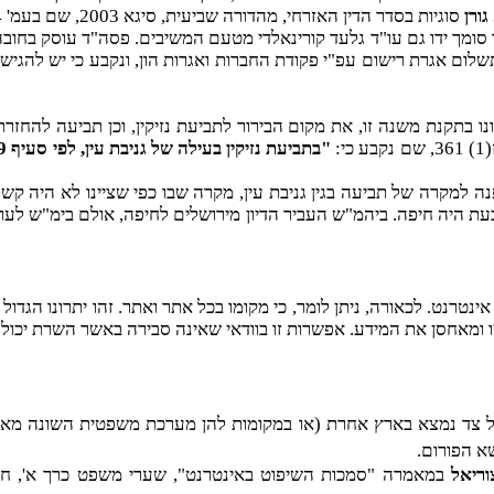
גורן
סוגיות בסדר הדין האזרחי, מהדורה שביעית, סיגא 2003, שם בעמ' 24).
מ"ט (2) 731, עליו סומך ידו גם עו"ד גלעד קורינאלדי מטעם המשיבים. פסה"ד עו
ן בספרו סדרי הדין האזרחי, מהדורה שביעית 1995 כולל,בדונו בתקנת משנה זו, את מקום הבירור לת
ה למקרה של תביעה בגין גניבת עין, מקרה שבו כפי שציינו לא היה קשר ח
ת היה חיפה. ביהמ"ש העביר הדיון מירושלים לחיפה, אולם בימ"ש לערע
נט. לכאורה, ניתן לומר, כי מקומו בכל אתר ואתר. זהו יתרונו הגדול ו
ו ומאחסן את המידע. אפשרות זו בוודאי שאינה סבירה באשר השרת יכול 
כל צד נמצא בארץ אחרת (או במקומות להן מערכת משפטית השונה מאזור
א הפורום.
וריאל
במאמרה "סמכות השיפוט באינטרנט", שערי משפט כרך א', חוברת 2, 1997. בפסה"ד הבולט בארה"ב ב