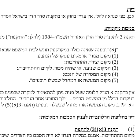
דיון:
אכן, כפי שנראה להלן, אין עדיין בחוק או בתקנות סדר הדין בישראל הסדר
סמכות מקומית:
תקנה 3 לתקנות סדר הדין האזרחי תשמ"ד-1984 (להלן: "התקנות") מסדירה את נושא הגשת תובענה שאינה במקרקעין, על חלופותיה:
"(א)תובענה שאינה כולה במקרקעין תוגש לבית המשפט שבאזור
(1) מקום מגוריו או מקום עסקו של הנתבע.
(2) מקום יצירת ההתחייבות;
(3) המקום שנועד, או שהיה מכוון, לקיום ההתחייבות;
(4) מקום המסירה של הנכס;
(5) מקום המעשה או המחדל שבשלו תובעים".
אין בתקנה 3 הנ"ל חלופה שעל פניה ניתן להתאימה למקרה שב
בעקבות הכלל מן המשפט הרומי -
"ילך התובע אחר הנתבע". החלופות ה
הארץ? ב. מקום המעשה או המחדל שבשלו תובעים (תקנה 3(א)(5) לתקנות).
דיון בחלופות הרלוונטיות לעניין הסמכות המקומית:
(1)
תקנה 3(א)(3) לתקנות
מקום ההתחייבות. אמנם במקרה הנדון לא היה הסכם בין הצדדים שיכול 