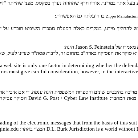
וע בעל אתר במדינת אוהיו חרף שהחוזה נערך בטקסס, מפני שהייתה "זי
בו הועלתה גם האפשרות:
Zippo Manufacturin
מש להחליף מידע, במקרים כאלה הפעלת סמכות השיפוט תוכרע על יד
רת מאמרו של
Jason S. Feinstein
הינה:
וא סוקר את הפסיקה בארה"ב בתחום זה, לרבות פסה"ד שציינו לעיל, שא
f a web site is only one factor in determining whether the defen
ors must give careful consideration, however, to the interactive
רובה בהיבטים שונים והספרות המשפטית הינה ענפה. די אם אזכיר א
מאת המחבר:
David G. Post / Cyber Law Institute
הסוקר פסיקה 
ading of the electronic messages that from the basis of this sui
D.L. Burk Jurisdiction is a world without
המצוי באתר:
inia.edu