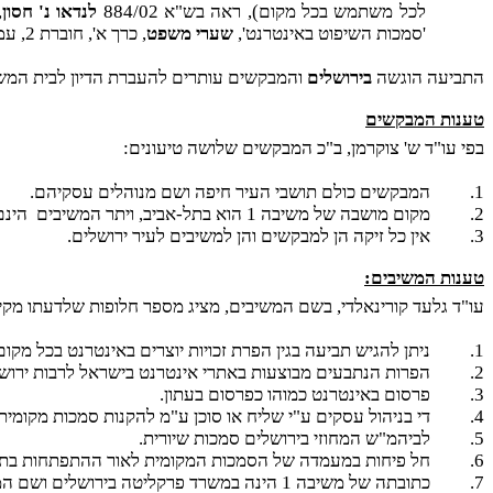
לכל משתמש בכל מקום), ראה בש"א 884/02
לנדאו נ' חסון
'סמכות השיפוט באינטרנט',
שערי משפט
, כרך א', חוברת 2, עמ' 227 וכן לאור העיקרון הקבוע ברע"א 6920/94
התביעה הוגשה
בירושלים
והמבקשים עותרים להעברת הדיון לבית המ
טענות המבקשים
בפי עו"ד ש' צוקרמן, ב"כ המבקשים שלושה טיעונים:
1.
המבקשים כולם תושבי העיר חיפה ושם מנוהלים עסקיהם.
2.
מקום מושבה של משיבה 1 הוא בתל-אביב, ויתר המשיבים
הינם
3.
אין כל זיקה הן למבקשים והן למשיבים לעיר ירושלים.
טענות המשיבים:
עו"ד גלעד קורינאלדי, בשם המשיבים, מציג מספר חלופות שלדעתו מק
1.
ניתן להגיש תביעה בגין הפרת זכויות יוצרים באינטרנט בכל מקום
2.
הפרות הנתבעים מבוצעות באתרי אינטרנט בישראל לרבות ירושל
3.
פרסום באינטרנט כמוהו כפרסום בעתון.
4.
די בניהול עסקים ע"י שליח או סוכן ע"מ להקנות סמכות מקומית
5.
לביהמ"ש המחוזי בירושלים סמכות שיורית.
6.
חל פיחות במעמדה של הסמכות המקומית לאור ההתפתחות בתחו
7.
כתובתה של משיבה 1 הינה במשרד פרקליטה בירושלים ושם המקום לתשלום הפיצוי כפי שנדרש מהמבקשים, כמו כן סדרי הדין בעניין זה הולכים בעקבות הדין המהותי.