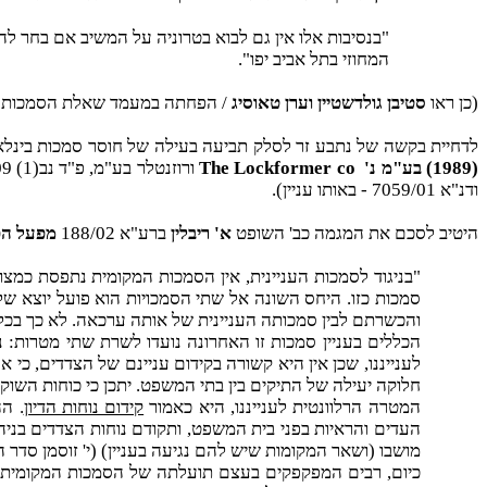
"בנסיבות אלו אין גם לבוא בטרוניה על המשיב אם בחר 
המחוזי בתל אביב יפו".
(כן ראו
סטיבן גולדשטיין וערן טאוסיג
/ הפחתה במעמד שאלת הסמכות בבתי ה
לדחיית בקשה של נתבע זר לסלק תביעה בעילה של חוסר סמכות בינלאומית או בטענת 'פורום בלתי נאות' (תקנה 500 לתק
(1989) בע"מ נ'
The Lockformer co
ורוזנטלר בע"מ, פ"ד נב(1) 109; רע"א 2903/96
ודנ"א 7059/01 - באותו עניין).
היטיב לסכם את המגמה כב' השופט
א'
ריבלין
ברע"א 188/02
מפעל הפי
"בניגוד לסמכות העניינית, אין הסמכות המקומית נתפסת כמ
סמכות כזו. היחס השונה אל שתי הסמכויות הוא פועל יוצא ש
והכשרתם לבין סמכותה העניינית של אותה ערכאה. לא כך בכל
הכללים בעניין סמכות זו האחרונה נועדו לשרת שתי מטרות: 
לענייננו, שכן אין היא קשורה בקידום עניינם של הצדדים, כ
חלוקה יעילה של התיקים בין בתי המשפט. יתכן כי כוחות השוק 
המטרה הרלוונטית לענייננו, היא כאמור
קידום נוחות הדיון
. ה
העדים והראיות בפני בית המשפט, ותקודם נוחות הצדדים בניה
מושבו (ושאר המקומות שיש להם נגיעה בעניין) (י' זוסמן סדר הדין הא
כיום, רבים המפקפקים בעצם תועלתה של הסמכות המקומית ככ