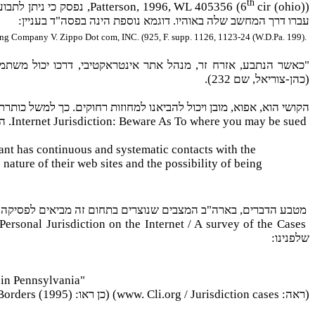
th
cir (ohio))
Patterson, 1996, WL 405356 (6
, נפסק כי ניתן לתב
עברו דרך המחשב שלה באוהיו. דוגמא נוספת הינה בפסה"ד בעניין:
g Company V. Zippo Dot com, INC. (925, F. supp. 1126, 1123-24 (W.D.Pa. 199).
"כאשר הנתבע, אזרח זר, מנהל אתר אינטראקטיבי, דרכו יכול משת
(כהן-צוריאל, שם 232).
הקושי הוא, אפוא, מובן ויכול להביאנו למחוזות רחוקים. כך למשל כות
Internet Jurisdiction: Beware As To where you may be sued
. ה
dant has continuous and systematic contacts with the
 nature of their web sites and the possibility of being
מטבע הדברים, בארה"ב המצבים שנוצרים בתחום זה מביאים לפסיקה מ
Personal Jurisdiction on the Internet / A survey of the Cases
שלפנינו:
t in Pennsylvania"
(ראה:
Cli.org / Jurisdiction cases
(www.
(כן ראו:
 Borders (1995)