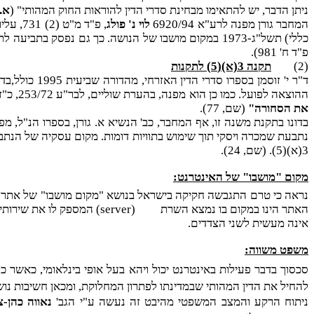
ניתן הדבר, יש להתאימו מבחינת סדרי הדין להוראות החוק המהותי" (
א. 
המחבר גורן מפנה לרע"א 6920/94
לוי נ' פולג
, פ"ד 
פ"ד ח' 981).
(2)
תקנה 3(א)(5) לתקנות
ד"ר י' זוסמ
ההוצאה לפועל. כמו כן הוא מפנה, בהערת שוליים, לבר"ע 253/72, כ"ז(1) 361, שם נקבע כי:
את הסחורה"
(שם, 77).
בדונו בתקנת משנה זו, אף המחבר, כב' הנשיא א. גורן, בספרו הנ"ל, מפנ
נתבעת שמכרה ויסקי תוך שימוש בתוויות דומות. מקום עסקיה של הנתבע
3(א)(5). (שם, 24).
מקום "מושבו" של האינטרנט:
נראה כי טרם התגבשה חקיקה בישראל בנושא "מקום מושבו" של אתר אינטר
האתר הינו במקום בו נמצא השרת
(
server
) המספק לו את שירותי
אינה מעשית לשני הצדדים.
משפט משווה:
סכסוך בדבר פעילות באינטרנט יכול ויהא בעל אופי בינלאומי, כאשר 
להחיל את הדין המהותי שבמדינתו לפתרון המחלוקת, ומכאן חשיבות נוש
ניתוח הרקע והמצב המשפטי מהיבט זה נעשה ע"י הגב'
נאווה כהן-צ